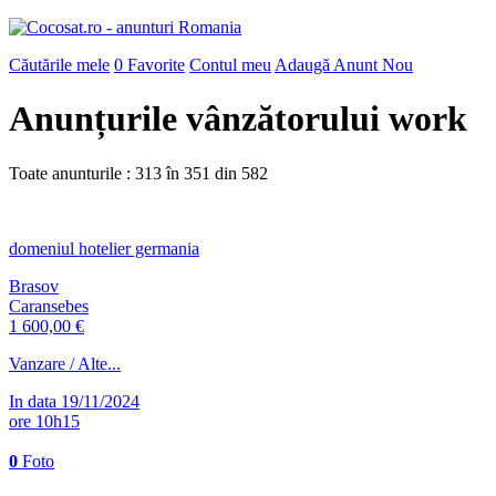
Căutările mele
0
Favorite
Contul meu
Adaugă Anunt Nou
Anunțurile vânzătorului work
Toate anunturile : 313 în
351
din
582
domeniul hotelier germania
Brasov
Caransebes
1 600,00 €
Vanzare / Alte...
In data 19/11/2024
ore 10h15
0
Foto