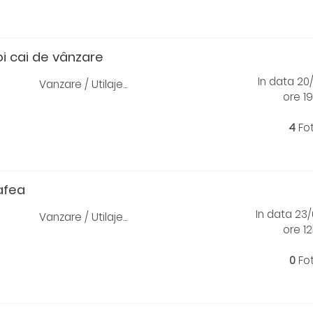
i cai de vânzare
In data 20
Vanzare / Utilaje...
ore 19
4
Fo
afea
In data 23
Vanzare / Utilaje...
ore 12
0
Fo