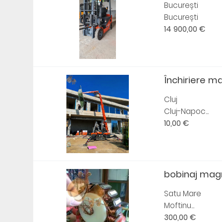
București
București
14 900,00 €
Închiriere m
Cluj
Cluj-Napoc...
10,00 €
bobinaj magne
Satu Mare
Moftinu...
300,00 €