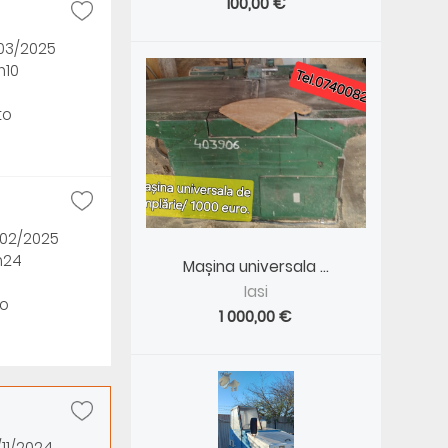
100,00 €
/03/2025
h10
to
/02/2025
h24
Mașina universala ...
Iasi
o
1 000,00 €
/11/2024