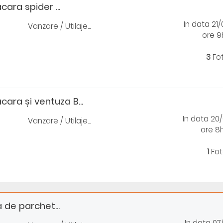
cara spider ...
In data 21
Vanzare / Utilaje...
ore 9
3
Fo
cara și ventuza B...
In data 20
Vanzare / Utilaje...
ore 8
1
Fot
de parchet...
In data 07