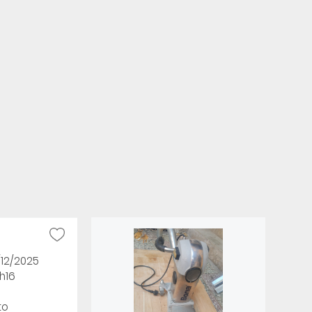
/12/2025
h16
to