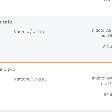
 marfa
In data 23
Vanzare / Utilaje...
ore 13
0
Fo
ela prb
In data 16
Vanzare / Utilaje...
ore 13
3
Fo