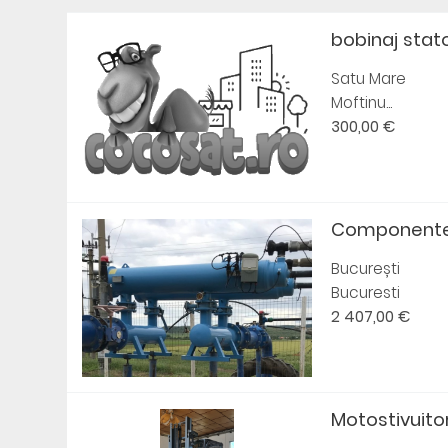
bobinaj stat
Satu Mare
Moftinu...
300,00 €
Componente s
București
Bucuresti
2 407,00 €
Motostivuitor