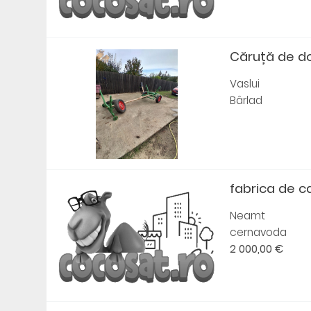
Căruță de do
Vaslui
Bârlad
fabrica de c
Neamt
cernavoda
2 000,00 €