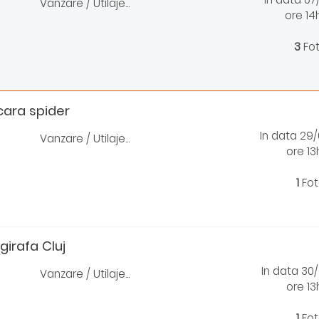
Vanzare / Utilaje...
ore 14
3
Fo
ara spider
In data 29
Vanzare / Utilaje...
ore 1
1
Fot
 girafa Cluj
In data 30
Vanzare / Utilaje...
ore 1
1
Fot