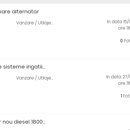
oare alternator
In data 15
Vanzare / Utilaje...
ore 11
0
Fo
isteme irigatii...
In data 27
Vanzare / Utilaje...
ore 11
1
Fot
 nou diesel 1800...