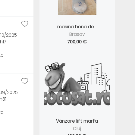
masina bona de...
Brasov
/10/2025
h17
700,00 €
to
/09/2025
h31
to
Vânzare lift marfa
Cluj