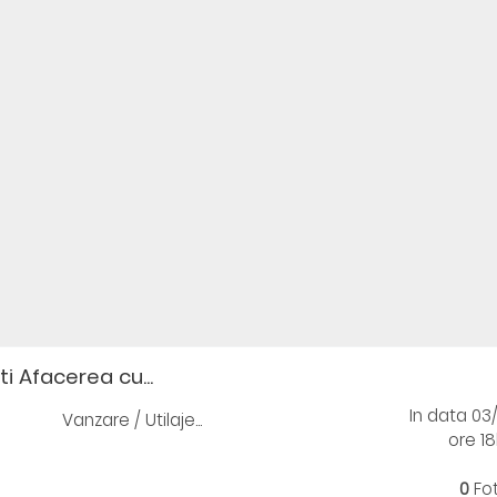
i Afacerea cu...
In data 03
Vanzare / Utilaje...
ore 18
0
Fo