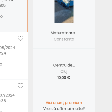
h08
to
Maturatoare...
Constanta
/08/2024
3h24
o
Centru de...
Cluj
10,00 €
/07/2024
3h38
Aici anunț premium
Vrei să afli mai multe?
o