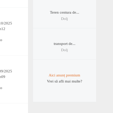
Teren centura de...
Dolj
/10/2025
h12
to
transport de...
Dolj
/09/2025
Aici anunț premium
h09
Vrei să afli mai multe?
to