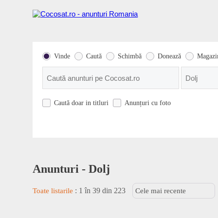
Vinde
Caută
Schimbă
Donează
Magazi
Caută doar in titluri
Anunțuri cu foto
Anunturi - Dolj
Toate listarile
:
1 în 39 din 223