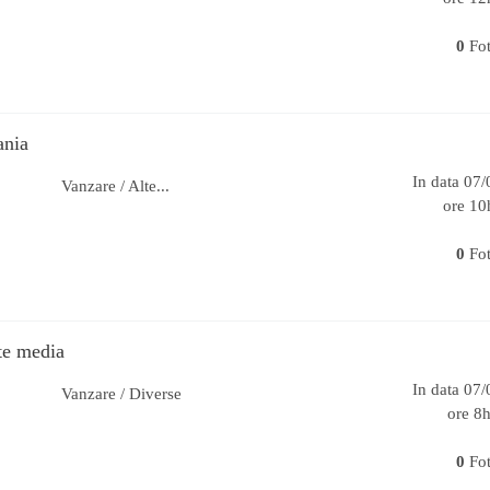
0
Fo
ania
In data 07
Vanzare / Alte...
ore 10
0
Fo
te media
In data 07
Vanzare / Diverse
ore 8
0
Fo