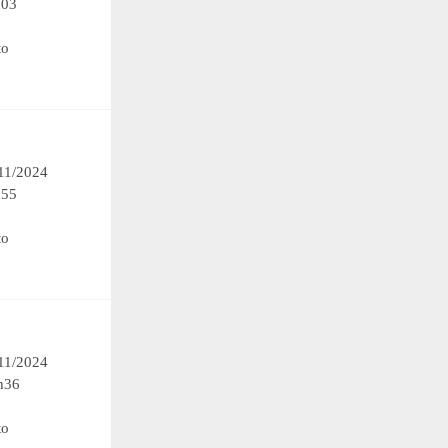
h03
to
/11/2024
h55
to
/11/2024
h36
to