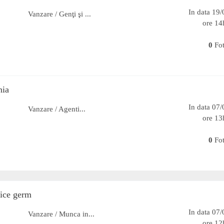
In data 19
Vanzare / Genţi şi ...
ore 14
0
Fo
nia
In data 07
Vanzare / Agenti...
ore 13
0
Fo
tice germ
In data 07
Vanzare / Munca in...
ore 12