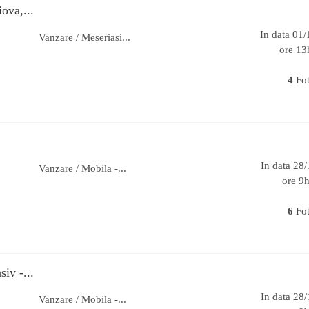
iova,...
In data 01
Vanzare / Meseriasi...
ore 13
4
Fo
In data 28
Vanzare / Mobila -...
ore 9
6
Fo
iv -...
In data 28
Vanzare / Mobila -...