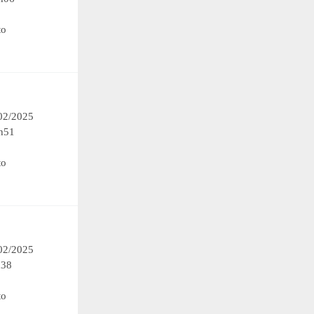
to
/02/2025
h51
to
/02/2025
h38
to