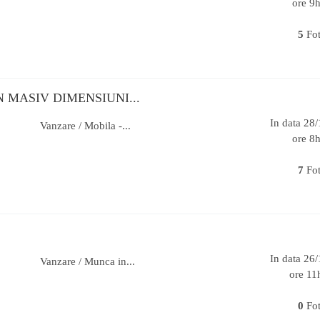
ore 9
5
Fo
N MASIV DIMENSIUNI...
In data 28
Vanzare / Mobila -...
ore 8
7
Fo
In data 26
Vanzare / Munca in...
ore 11
0
Fo