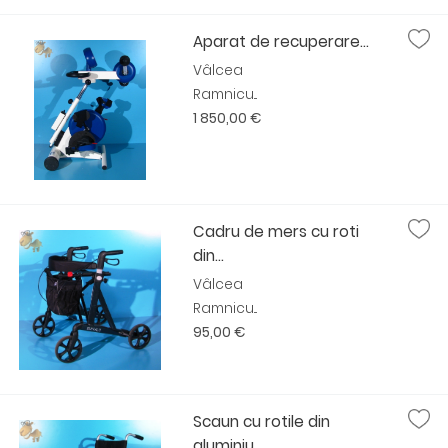
Aparat de recuperare...
Vâlcea
Ramnicu...
1 850,00 €
Cadru de mers cu roti
din...
Vâlcea
Ramnicu...
95,00 €
Scaun cu rotile din
aluminiu...