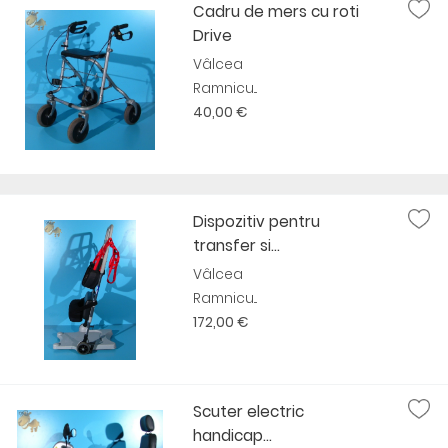
Cadru de mers cu roti
Drive
Vâlcea
Ramnicu...
40,00 €
Dispozitiv pentru
transfer si...
Vâlcea
Ramnicu...
172,00 €
Scuter electric
handicap...