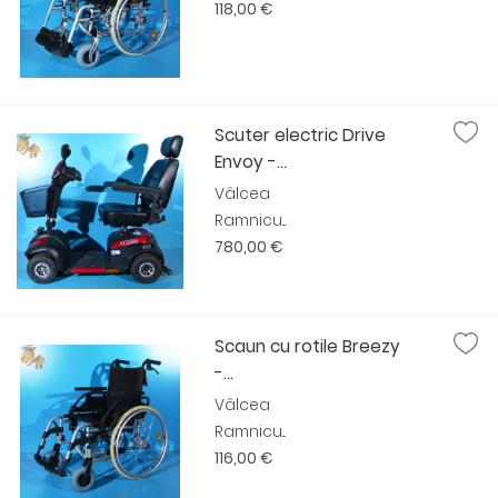
118,00 €
Scuter electric Drive
Envoy -...
Vâlcea
Ramnicu...
780,00 €
Scaun cu rotile Breezy
-...
Vâlcea
Ramnicu...
116,00 €