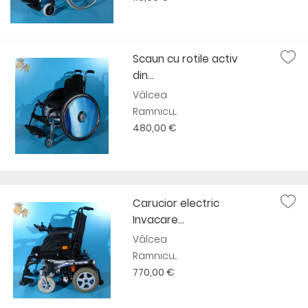
Scaun cu rotile activ
din...
Vâlcea
Ramnicu...
480,00 €
Carucior electric
Invacare...
Vâlcea
Ramnicu...
770,00 €