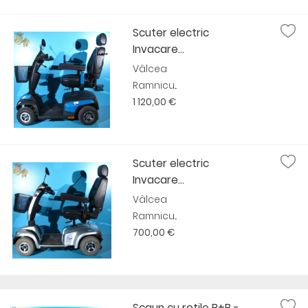
Scuter electric
Invacare...
Vâlcea
Ramnicu...
1 120,00 €
Scuter electric
Invacare...
Vâlcea
Ramnicu...
700,00 €
Scaun cu rotile B+B -