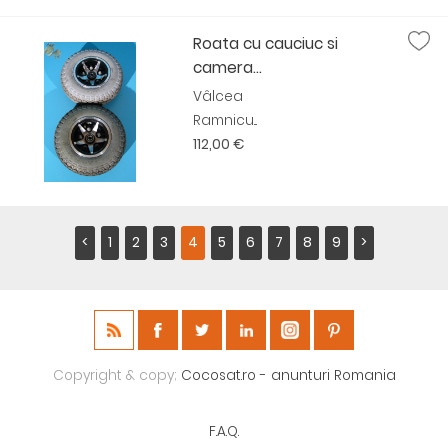
Roata cu cauciuc si
camera...
Vâlcea
Ramnicu...
112,00 €
<
1
2
3
4
5
6
7
8
9
>
Copyright & copy;
Cocosat.ro - anunturi Romania
F.A.Q.