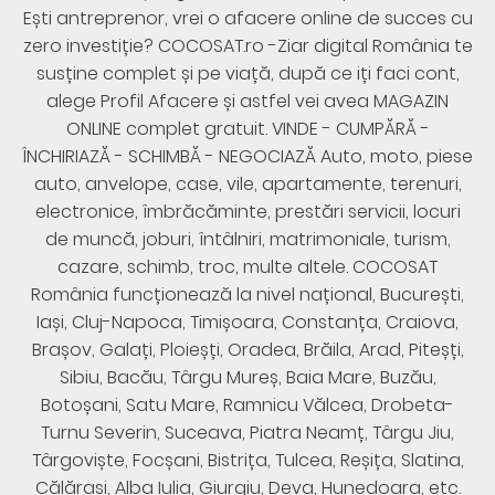
Ești antreprenor, vrei o afacere online de succes cu
zero investiție? COCOSAT.ro -Ziar digital România te
susține complet și pe viață, după ce iți faci cont,
alege Profil Afacere și astfel vei avea MAGAZIN
ONLINE complet gratuit. VINDE - CUMPĂRĂ -
ÎNCHIRIAZĂ - SCHIMBĂ - NEGOCIAZĂ Auto, moto, piese
auto, anvelope, case, vile, apartamente, terenuri,
electronice, îmbrăcăminte, prestări servicii, locuri
de muncă, joburi, întâlniri, matrimoniale, turism,
cazare, schimb, troc, multe altele. COCOSAT
România funcționează la nivel național, București,
Iași, Cluj-Napoca, Timișoara, Constanța, Craiova,
Brașov, Galați, Ploieșți, Oradea, Brăila, Arad, Piteșți,
Sibiu, Bacău, Târgu Mureș, Baia Mare, Buzău,
Botoșani, Satu Mare, Ramnicu Vălcea, Drobeta-
Turnu Severin, Suceava, Piatra Neamț, Târgu Jiu,
Târgoviște, Focșani, Bistrița, Tulcea, Reșița, Slatina,
Călărași, Alba Iulia, Giurgiu, Deva, Hunedoara, etc.