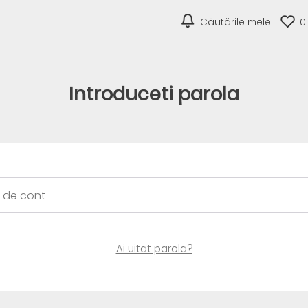
Căutările mele
0
Introduceti parola
Ai uitat parola?