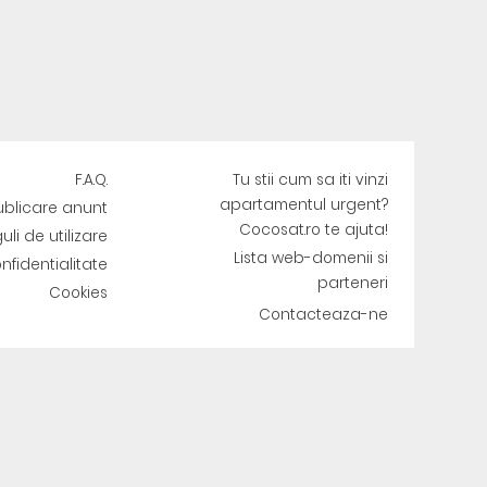
F.A.Q.
Tu stii cum sa iti vinzi
apartamentul urgent?
ublicare anunt
Cocosat.ro te ajuta!
uli de utilizare
Lista web-domenii si
onfidentialitate
parteneri
Cookies
Contacteaza-ne