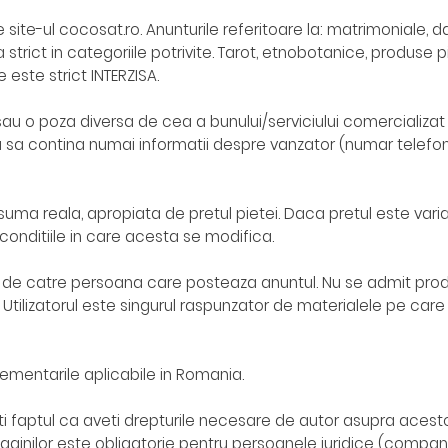
e-ul cocosat.ro. Anunturile referitoare la: matrimoniale, dating, 
 strict in categoriile potrivite. Tarot, etnobotanice, produse 
este strict INTERZISA.
sau o poza diversa de cea a bunului/serviciului comercializat
au sa contina numai informatii despre vanzator (numar telefo
suma reala, apropiata de pretul pietei. Daca pretul este vari
conditiile in care acesta se modifica.
te de catre persoana care posteaza anuntul. Nu se admit produs
. Utilizatorul este singurul raspunzator de materialele pe car
glementarile aplicabile in Romania.
ti faptul ca aveti drepturile necesare de autor asupra acesto
ginilor este obligatorie pentru persoanele juridice (compan