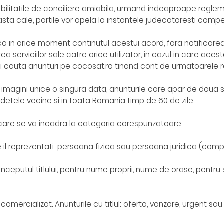
ibilitatile de conciliere amiabila, urmand indeaproape regleme
asta cale, partile vor apela la instantele judecatoresti comp
ca in orice moment continutul acestui acord, fara notificarea 
ea serviciilor sale catre orice utilizator, in cazul in care ace
si cauta anunturi pe cocosat.ro tinand cont de urmatoarele re
 imagini unice o singura data, anunturile care apar de doua sa
 judetele vecine si in toata Romania timp de 60 de zile.
care se va incadra la categoria corespunzatoare.
il reprezentati: persoana fizica sau persoana juridica (comp
a inceputul titlului, pentru nume proprii, nume de orase, pentr
 comercializat. Anunturile cu titlul: oferta, vanzare, urgent sau