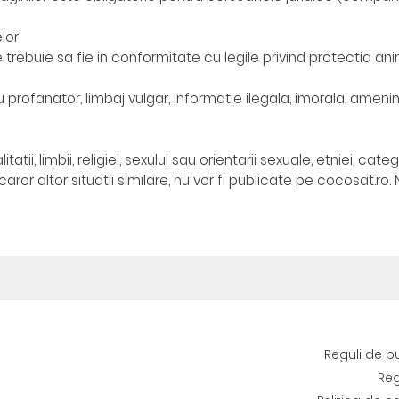
lor
uie sa fie in conformitate cu legile privind protectia anim
rofanator, limbaj vulgar, informatie ilegala, imorala, ameni
tatii, limbii, religiei, sexului sau orientarii sexuale, etniei, categ
ror altor situatii similare, nu vor fi publicate pe cocosat.ro.
Reguli de p
Reg