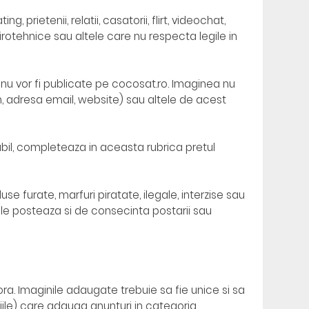
prietenii, relatii, casatorii, flirt, videochat,
pirotehnice sau altele care nu respecta legile in
 nu vor fi publicate pe cocosat.ro. Imaginea nu
n, adresa email, website) sau altele de acest
abil, completeaza in aceasta rubrica pretul
e furate, marfuri piratate, ilegale, interzise sau
e le posteaza si de consecinta postarii sau
ra. Imaginile adaugate trebuie sa fie unice si sa
iile) care adauga anunturi in categoria