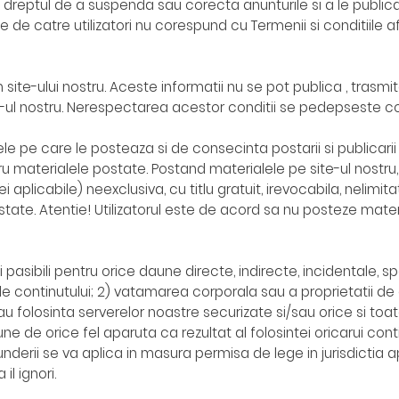
rva dreptul de a suspenda sau corecta anunturile si a le publica u
e de catre utilizatori nu corespund cu Termenii si conditiile 
site-ului nostru. Aceste informatii nu se pot publica , trasm
e-ul nostru. Nerespectarea acestor conditii se pedepseste con
le pe care le posteaza si de consecinta postarii si publicarii lo
u materialele postate. Postand materialele pe site-ul nostru, n
ei aplicabile) neexclusiva, cu titlu gratuit, irevocabila, nelimita
tate. Atentie! Utilizatorul este de acord sa nu posteze materia
 fi pasibili pentru orice daune directe, indirecte, incidentale,
 ale continutului; 2) vatamarea corporala sau a proprietatii de 
sau folosinta serverelor noastre securizate si/sau orice si toa
ne de orice fel aparuta ca rezultat al folosintei oricarui cont
underii se va aplica in masura permisa de lege in jurisdictia a
il ignori.