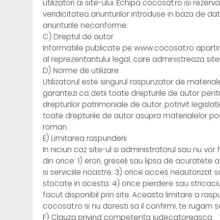
utilizatori ai site-ului. Echipa cocosat.ro isi reze
veridicitatea anunturilor introduse in baza de dat
anunturile neconforme.
C) Dreptul de autor
Informatiile publicate pe www.cocosat.ro apartin 
al reprezentantului legal, care administreaza sit
D) Norme de utilizare
Utilizatorul este singurul raspunzator de materiale
garantezi ca detii toate drepturile de autor pentr
drepturilor patrimoniale de autor, potrivit legislati
toate drepturile de autor asupra materialelor pos
roman.
E) Limitarea raspunderii
In niciun caz site-ul si administratorul sau nu vor
din orice: 1) erori, greseli sau lipsa de acuratete
si serviciile noastre; 3) orice acces neautorizat 
stocate in acesta; 4) orice pierdere sau stricaciu
facut disponibil prin site. Aceasta limitare a rasp
cocosat.ro si nu doresti sa il confirmi, te rugam sa 
F) Clauza privind competenta judecatoreasca