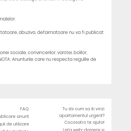
alelor.
ntatoare, abuziva, defaimatoare nu va fi publicat
oriei sociale, convincerilor, varstei, bolilor,
 NOTA: Anunturile care nu respecta regulile de
F.A.Q.
Tu stii cum sa iti vinzi
apartamentul urgent?
ublicare anunt
Cocosat.ro te ajuta!
uli de utilizare
Lista web-domenii si