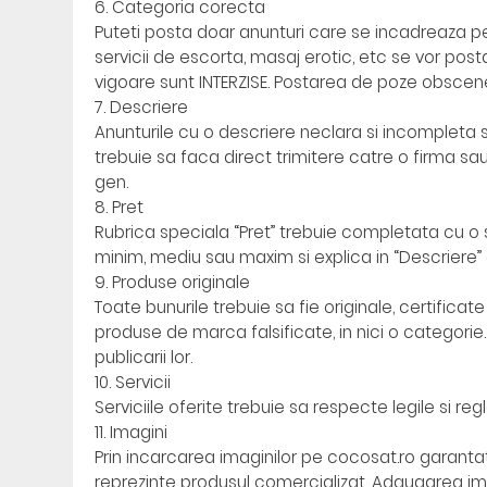
6. Categoria corecta
Puteti posta doar anunturi care se incadreaza pe sit
servicii de escorta, masaj erotic, etc se vor posta
vigoare sunt INTERZISE. Postarea de poze obscene 
7. Descriere
Anunturile cu o descriere neclara si incompleta 
trebuie sa faca direct trimitere catre o firma s
gen.
8. Pret
Rubrica speciala “Pret” trebuie completata cu o 
minim, mediu sau maxim si explica in “Descriere” 
9. Produse originale
Toate bunurile trebuie sa fie originale, certifica
produse de marca falsificate, in nici o categorie
publicarii lor.
10. Servicii
Serviciile oferite trebuie sa respecte legile si re
11. Imagini
Prin incarcarea imaginilor pe cocosat.ro garanta
reprezinte produsul comercializat. Adaugarea ima