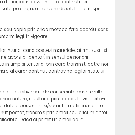
lterior, iar in cazul in care continutul si
afisate pe site, ne rezervam dreptul de a respinge
ite sau copia prin orice metoda fara acordul scris
form legii in vigoare.
r. Atunci cand postezi materiale, afirmi, sustii si
e acorzi o licenta ( in sensul cesionarii
ta in timp si teritorial prin care transmiti catre noi
le al caror continut contravine legilor statului
 speciale punitive sau de consecinta care rezulta
orice natura, rezultand prin accesul dvs la site-ul
te datele personale si/sau informatii financiare
inut postat, transmis prin email sau oricum altfel
plicabila. Daca ai primit un email de la