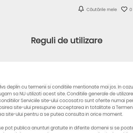
Căutările mele
0
Reguli de utilizare
s deplin cu termenii si conditiile mentionate mai jos. In cazu
gam sa NU utilizati acest site. Conditiile generale de utilizare
conditiilor Serviciile site-ului cocosat.ro sunt oferite numai 
olosirea site-ului presupune acceptarea in totalitate a Termenil
area site-ului pentru a se putea consulta in orice moment.
e pot publica anunturi gratuite in diferite domenii si se poat