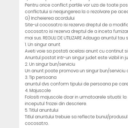
Pentru orice conflict partile vor uza de toate pos
conflictului si neajungerea la o rezolvare pe ace
G) Incheierea acordului
Site-ul cocosat.ro isi rezerva dreptul de a modifi
cocosat.ro isi rezerva dreptul de a inceta furnizar
mai sus. REGULI DE UTILIZARE Adauga anuntul tau 
1. Un singur anunt
Aveti voie sa postati acelasi anunt cu continut si
Anuntul postat intr-un singur judet este vizibil in
2. Un singur bun/serviciu
Un anunt poate promova un singur bun/serviciu 
3. Tip persoana
anuntul dvs conform tipului de persoana pe care 
4. Majuscole
Folositi majuscole doar in urmatoarele situatii: l
inceputul frazei din descriere.
5. Titlul anuntului
Titlul anuntului trebuie sa reflecte bunul/produsul
cocosat.ro.