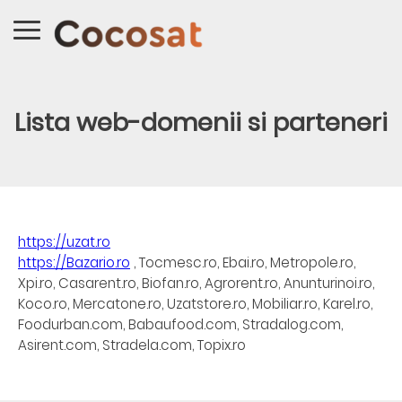
Lista web-domenii si parteneri
https://uzat.ro
https://Bazario.ro
, Tocmesc.ro, Ebai.ro, Metropole.ro,
Xpi.ro, Casarent.ro, Biofan.ro, Agrorent.ro, Anunturinoi.ro,
Koco.ro, Mercatone.ro, Uzatstore.ro, Mobiliar.ro, Karel.ro,
Foodurban.com, Babaufood.com, Stradalog.com,
Asirent.com, Stradela.com, Topix.ro