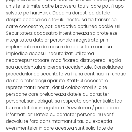
un site le trimite catre browserul tau si care pot fi apoi
salvate pe hard-disk. Daca nu doresti ca datele
despre accesarea site-ului nostru sa fie transmise
catre cocosat.ro, poti dezactiva optiunea cookie-uri.
Securitatea: cocosat.ro intentioneaza sa protejeze
integritatea datelor personale inregistrate, prin
implementarea de masuri de securitate care sa
impiedice accesul neautorizat, utilizarea
necorespunzatoare, modificarea, distrugerea ilegala
sau accidentala si pierderi accidentale. Consolidarea
procedurilor de securitate va fi una continua, in functie
de noile tehnologii aparute. Staff-ul cocosat.ro
reprezentantii nostrii, dar si colaboratorii si alte
persoane care prelucreaza datele cu caracter
personal, sunt obligati sa respecte confidentialitatea
tuturor datelor inregistrate. Dezvaluirea / publicarea
informatiilor: Datele cu caracter personal nu vor fi
dezvaluite fara consimtamantul tau cu exceptia
evenimentelor in care acestea sunt solicitate de