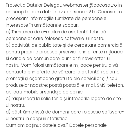
Protecția Datelor Delegat: webmaster@cocosat.ro În
ce scop folosim datele dvs. personale? La Cocosat.ro
procesăm informațiile furnizate de persoanele
interesate în următoarele scopuri:
a) Trimiterea de e-mailuri de asistență tehnică
persoanelor care folosesc software-ul nostru.
b) activități de publicitate și de cercetare comercială
pentru propriile produse și servicii prin diferite mijloace
și canale de comunicare, cum ar fi newsletter-ul
nostru. Vom folosi următoarele mijloace pentru a vă
contacta prin oferte de vânzare la distanță, reclame,
promoții și eșantioane gratuite ale serviciilor și / sau
produselor noastre: poștă poștală, e-mail, SMS, telefon,
aplicații mobile și sondaje de opinie.
c) răspundeți la solicitările și întrebările legate de site-
ul nostru.
d) păstrăm o listă de domenii care folosesc software-
ul nostru în scopuri statistice.
Cum am obținut datele dvs.? Datele personale