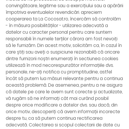
convingătoare, legitime sau a exercițiului sau a apărării
împotriva eventualelor revendicări. apreciem
cooperarea ta La Cocosat.ro, încercăm să controlăm
- în măsura posibilităților - utilizarea adecvată a
datelor cu caracter personal pentru care suntem
responsabili în numele terților cărora am fost nevoiți
să le furnizăm. Din acest motiv, solicităm ca, în cazul în
care știți sau aveți o suspiciune rezonabilă că oricare
dintre furnizorii noștri enumerați în sectiunea cookies
utilizează în mod necorespunzător informațiile dvs.
personale, ne-ați notifica cu promptitudine, astfel
încât să putem lua măsuri relevante pentru a continua
această problemă. De asemenea, pentru a ne asigura
că datele pe care le avem sunt corecte și actualizate,
vă rugăm să ne informați cât mai curând posibil
despre orice modificare a datelor dvs. sau dacă, din
orice motiv, descoperiți că avem informații incorecte
despre tu, ca să putem continua rectificarea
adecvată. Colectarea si scopul colectarii de date cu