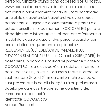
personal, furnizate atunci cand accesezi site-ul nostru.
www.cocosat.ro isi rezerva dreptul de a modifica si
actualiza in orice moment continutul, fara notificarea
prealabila a utilizatorului. Utilizatorul va avea acces
permanent la Pagina de confidentialitate pentru a o
putea consulta in orice moment. COCOSAT.RO pune la
dispoziție toate informațiile suplimentare referitoare la
modul de tratare a datelor dvs. personale, astfel cum
este stabilit de regulamentele aplicabile -
REGULAMENTUL (UE) 2016/679 AL PARLAMENTULUI
EUROPEAN ȘI AL CONSILIULUI din 27 aprilie 2016 (GDPR). În
acest sens, în acord cu politica de protecție a datelor
COCOSAT.RO - care utilizează un model de informație
bazat pe niveluri / niveluri - adunăm toate informațiile
suplimentare (Nivelul 2), în care informațiile de bază
sunt prezentate în detaliu în legătură cu prelucrarea
datelor pe care dvs. trebuie să fie conștienți de.
Persoana responsabilă:
Identitate: COCOSAT:RO
Adresa: Bucuresti