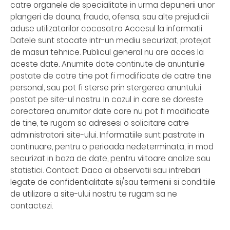
catre organele de specialitate in urma depunerii unor
plangeri de dauna, frauda, ofensa, sau alte prejudicii
aduse utilizatorilor cocosat.ro Accesul la informatii:
Datele sunt stocate intr-un mediu securizat, protejat
de masuri tehnice. Publicul general nu are acces la
aceste date. Anumite date continute de anunturile
postate de catre tine pot fi modificate de catre tine
personal, sau pot fi sterse prin stergerea anuntului
postat pe site-ul nostru. In cazul in care se doreste
corectarea anumitor date care nu pot fi modificate
de tine, te rugam sa adresesi o solicitare catre
administratorii site-ului. Informatiile sunt pastrate in
continuare, pentru o perioada nedeterminata, in mod
securizat in baza de date, pentru viitoare analize sau
statistici. Contact: Daca ai observatii sau intrebari
legate de confidentialitate si/sau termenii si conditiile
de utilizare a site-ului nostru te rugam sa ne
contactezi.