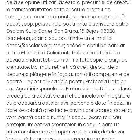
de a se opune utilizării acestora, precum și de dreptul
la transferabilitatea datelor sau la dreptul de
retragere a consimțământului orice scop special. În
acest scop, persoanele pot trimite o scrisoare către
Osclass SL, la Carrer Can Bruixa, 16, Bajos, 08028,
Barcelona, Spania sau pot trimite un e-mail la
datos@osclass.org menționând dreptul pe care ar
dori să-l exercite. Solicitanții trebuie să atașeze o
dovadă a identității, cum ar fi o fotocopie a cărții de
identitate. Mai mult, rețineți că aveți dreptul de a
depune o plângere în fața autorității competente de
control - Agenției Spaniole pentru Protecția Datelor
sau Agenției Española de Protección de Datos - dacă
credeți că a existat vreun fel de încălcare în legătură
cu procesarea datelor dvs. personale date. În cazul în
care se solicită o restricție privind prelucrarea datelor,
vom păstra datele numai în scopul exercitării sau
protejării împotriva creanțelor; în cazul în care un
utilizator obiectează împotriva acestuia, datele vor
înceta să fie procesate, cu excepția motivelor