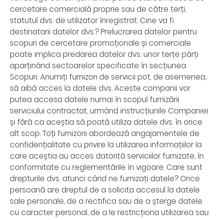
cercetare comercială proprie sau de către terți,
statutul dvs. de utilizator înregistrat. Cine va fi
destinatarii datelor dvs.? Prelucrarea datelor pentru
scopuri de cercetare promoționale și comerciale
poate implica predarea datelor dvs. unor terțe părți
aparținând sectoarelor specificate în secțiunea
Scopuri. Anumiți furnizori de servicii pot, de asemenea,
să aibă acces la datele dvs. Aceste companii vor
putea accesa datele numai în scopul furnizării
serviciului contractat, urmând instrucțiunile Companiei
și fără ca aceștia să poată utiliza datele dvs. în orice
alt scop. Toți furnizorii abordează angajamentele de
confidențialitate cu privire la utilizarea informațiilor la
care aceștia au acces datorită serviciilor furnizate, în
conformitate cu reglementările în vigoare. Care sunt
drepturile dvs. atunci când ne furnizați datele? Orice
persoană are dreptul de a solicita accesul la datele
sale personale, de a rectifica sau de a șterge datele
cu caracter personal, de a le restricționa utilizarea sau