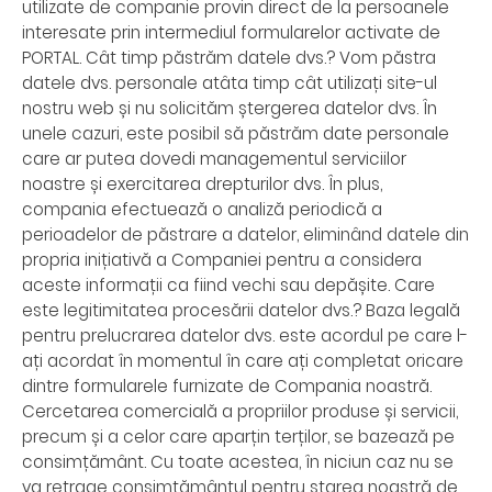
utilizate de companie provin direct de la persoanele
interesate prin intermediul formularelor activate de
PORTAL. Cât timp păstrăm datele dvs.? Vom păstra
datele dvs. personale atâta timp cât utilizați site-ul
nostru web și nu solicităm ștergerea datelor dvs. În
unele cazuri, este posibil să păstrăm date personale
care ar putea dovedi managementul serviciilor
noastre și exercitarea drepturilor dvs. În plus,
compania efectuează o analiză periodică a
perioadelor de păstrare a datelor, eliminând datele din
propria inițiativă a Companiei pentru a considera
aceste informații ca fiind vechi sau depășite. Care
este legitimitatea procesării datelor dvs.? Baza legală
pentru prelucrarea datelor dvs. este acordul pe care l-
ați acordat în momentul în care ați completat oricare
dintre formularele furnizate de Compania noastră.
Cercetarea comercială a propriilor produse și servicii,
precum și a celor care aparțin terților, se bazează pe
consimțământ. Cu toate acestea, în niciun caz nu se
va retrage consimțământul pentru starea noastră de