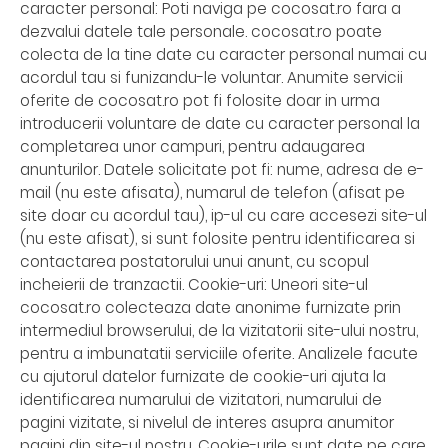
caracter personal: Poti naviga pe cocosat.ro fara a
dezvalui datele tale personale. cocosat.ro poate
colecta de la tine date cu caracter personal numai cu
acordul tau si funizandu-le voluntar. Anumite servicii
oferite de cocosat.ro pot fi folosite doar in urma
introducerii voluntare de date cu caracter personal la
completarea unor campuri, pentru adaugarea
anunturilor. Datele solicitate pot fi: nume, adresa de e-
mail (nu este afisata), numarul de telefon (afisat pe
site doar cu acordul tau), ip-ul cu care accesezi site-ul
(nu este afisat), si sunt folosite pentru identificarea si
contactarea postatorului unui anunt, cu scopul
incheierii de tranzactii. Cookie-uri: Uneori site-ul
cocosat.ro colecteaza date anonime furnizate prin
intermediul browserului, de la vizitatorii site-ului nostru,
pentru a imbunatatii serviciile oferite. Analizele facute
cu ajutorul datelor furnizate de cookie-uri ajuta la
identificarea numarului de vizitatori, numarului de
pagini vizitate, si nivelul de interes asupra anumitor
pagini din site-ul nostru. Cookie-urile sunt date pe care