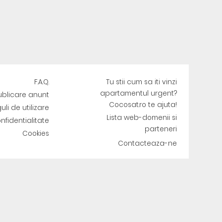
F.A.Q.
Tu stii cum sa iti vinzi
apartamentul urgent?
ublicare anunt
Cocosat.ro te ajuta!
uli de utilizare
Lista web-domenii si
onfidentialitate
parteneri
Cookies
Contacteaza-ne