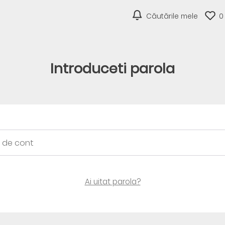
Căutările mele
0
Introduceti parola
Ai uitat parola?