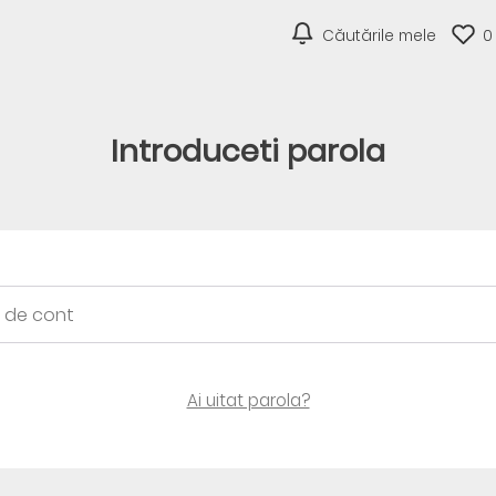
Căutările mele
0
Introduceti parola
Ai uitat parola?