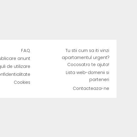
F.A.Q.
Tu stii cum sa iti vinzi
apartamentul urgent?
ublicare anunt
Cocosat.ro te ajuta!
uli de utilizare
Lista web-domenii si
onfidentialitate
parteneri
Cookies
Contacteaza-ne