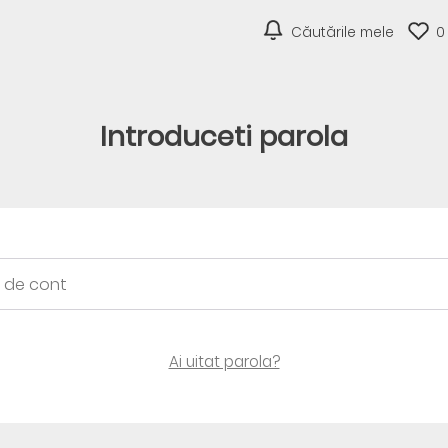
Căutările mele
0
Introduceti parola
Ai uitat parola?