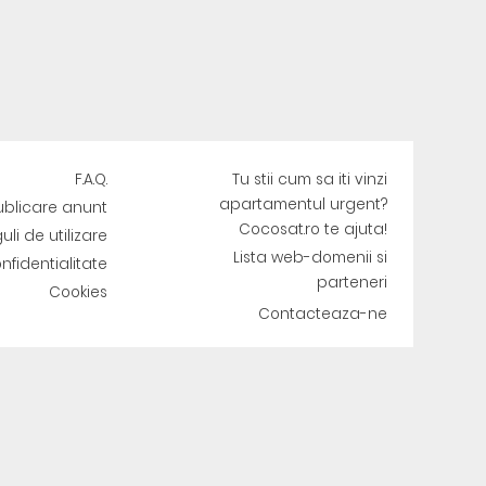
F.A.Q.
Tu stii cum sa iti vinzi
apartamentul urgent?
ublicare anunt
Cocosat.ro te ajuta!
uli de utilizare
Lista web-domenii si
onfidentialitate
parteneri
Cookies
Contacteaza-ne