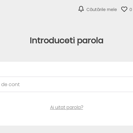
Căutările mele
0
Introduceti parola
Ai uitat parola?