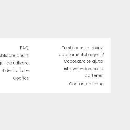
F.A.Q.
Tu stii cum sa iti vinzi
apartamentul urgent?
ublicare anunt
Cocosat.ro te ajuta!
uli de utilizare
Lista web-domenii si
onfidentialitate
parteneri
Cookies
Contacteaza-ne