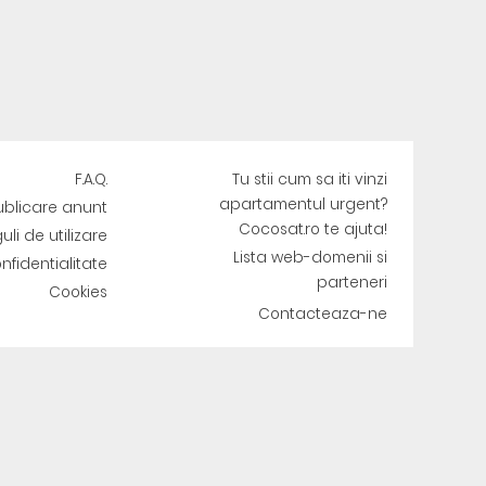
F.A.Q.
Tu stii cum sa iti vinzi
apartamentul urgent?
ublicare anunt
Cocosat.ro te ajuta!
uli de utilizare
Lista web-domenii si
onfidentialitate
parteneri
Cookies
Contacteaza-ne