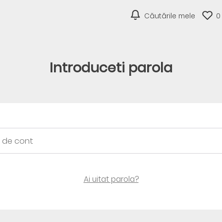
Căutările mele
0
Introduceti parola
Ai uitat parola?