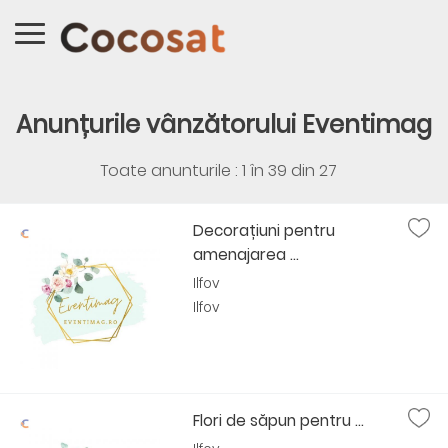
Anunțurile vânzătorului Eventimag
Toate anunturile : 1 în
39
din
27
Decorațiuni pentru
amenajarea ...
Ilfov
Ilfov
Flori de săpun pentru ...