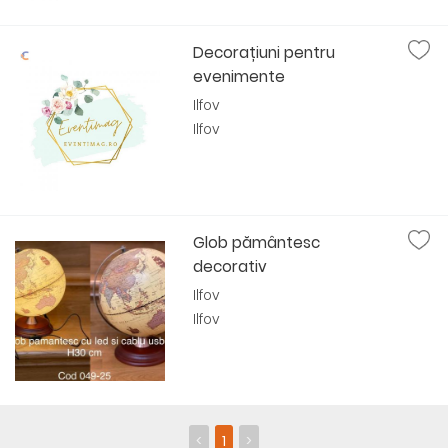
Decorațiuni pentru
evenimente
Ilfov
Ilfov
Glob pământesc
decorativ
Ilfov
Ilfov
<
1
>