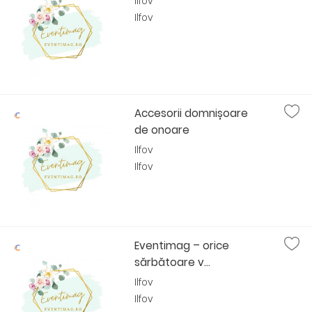
Ilfov
Ilfov
Accesorii domnișoare
de onoare
Ilfov
Ilfov
Eventimag – orice
sărbătoare v...
Ilfov
Ilfov