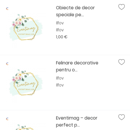
Obiecte de decor
speciale pe...
Ilfov
Ilfov
1,00 €
Felinare decorative
pentru o...
Ilfov
Ilfov
Eventimag – decor
perfect p...