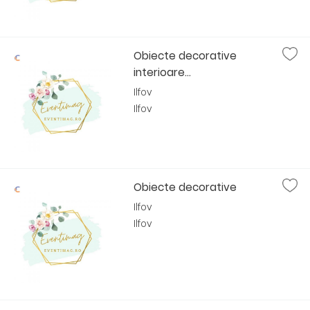
Obiecte decorative
interioare...
Ilfov
Ilfov
Obiecte decorative
Ilfov
Ilfov