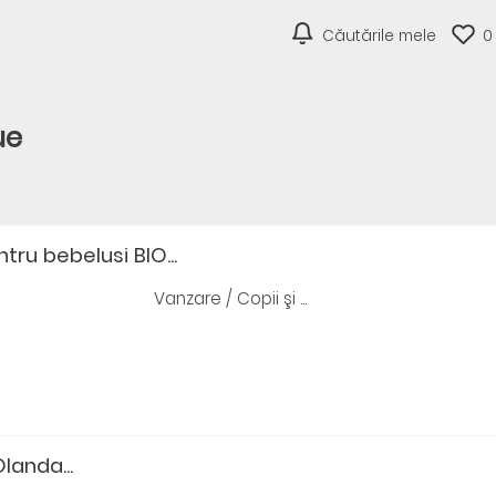
Căutările mele
0
ue
ru bebelusi BIO...
Vanzare / Copii şi ...
landa...