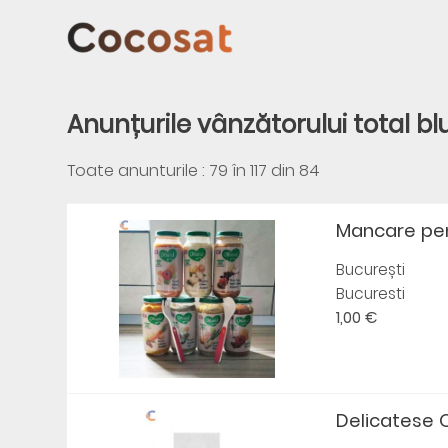
Anunțurile vânzătorului total bl
Toate anunturile : 79 în
117
din
84
Mancare pent
București
Bucuresti
1,00 €
Delicatese O