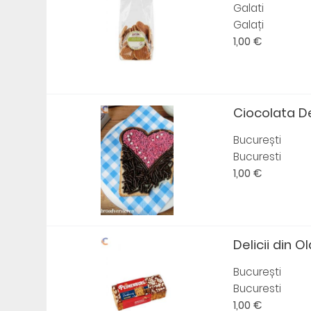
Galati
Galați
1,00 €
Ciocolata De 
București
Bucuresti
1,00 €
Delicii din Ol
București
Bucuresti
1,00 €