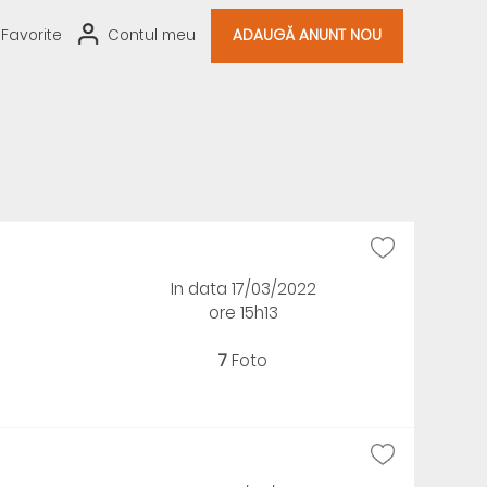
Favorite
Contul meu
ADAUGĂ ANUNT NOU
In data 17/03/2022
ore 15h13
7
Foto