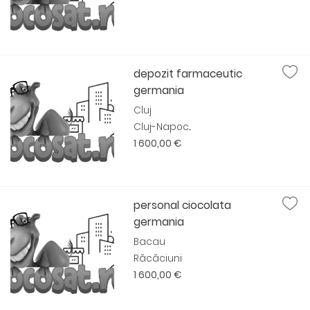
depozit farmaceutic
germania
Cluj
Cluj-Napoc...
1 600,00 €
personal ciocolata
germania
Bacau
Răcăciuni
1 600,00 €