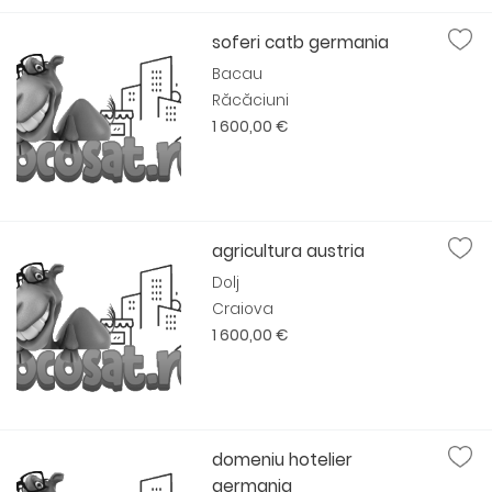
soferi catb germania
Bacau
Răcăciuni
1 600,00 €
agricultura austria
Dolj
Craiova
1 600,00 €
domeniu hotelier
germania