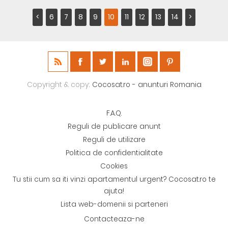
<
6
7
8
9
10
11
12
13
14
>
Copyright & copy;
Cocosat.ro - anunturi Romania
F.A.Q.
Reguli de publicare anunt
Reguli de utilizare
Politica de confidentialitate
Cookies
Tu stii cum sa iti vinzi apartamentul urgent? Cocosat.ro te
ajuta!
Lista web-domenii si parteneri
Contacteaza-ne