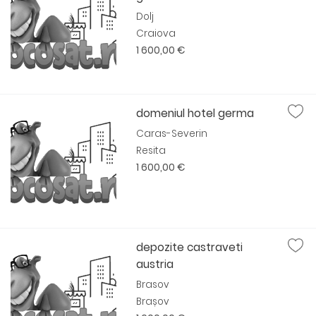
Dolj
Craiova
1 600,00 €
domeniul hotel germa
Caras-Severin
Resita
1 600,00 €
depozite castraveti
austria
Brasov
Brașov