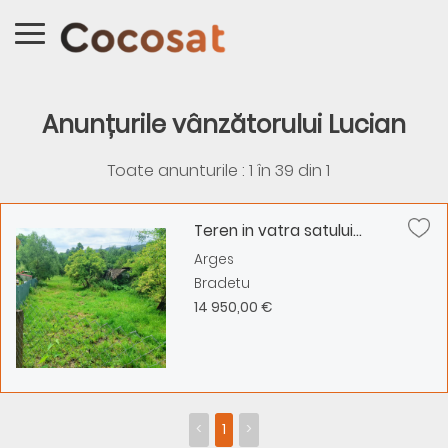
Anunțurile vânzătorului Lucian
Toate anunturile : 1 în
39
din
1
Teren in vatra satului...
Arges
Bradetu
14 950,00 €
<
1
>