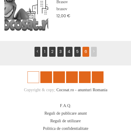
Brasov
brasov
12,00 €
<
1
2
3
4
5
6
>
Copyright & copy;
Cocosat.ro - anunturi Romania
F.A.Q.
Reguli de publicare anunt
Reguli de utilizare
Politica de confidentialitate