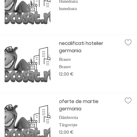
Hunedoara
hunedoara
necalificati hotelier
germania
Brasov
Brasov
12,00 €
oferte de martie
germania
Dâmbovita
Târgoviște
12,00 €