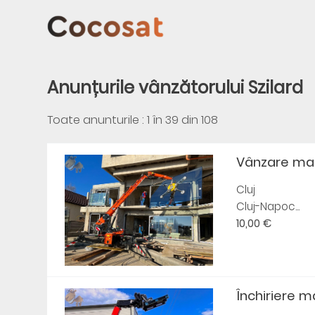
Anunțurile vânzătorului Szilard
Toate anunturile : 1 în
39
din
108
Vânzare ma
Cluj
Cluj-Napoc...
10,00 €
Închiriere 