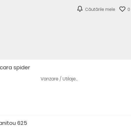
Căutările mele
0
cara spider
Vanzare / Utilaje...
manitou 625