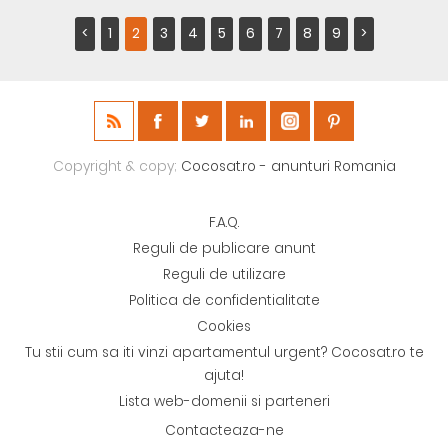
<
1
2
3
4
5
6
7
8
9
>
Copyright & copy;
Cocosat.ro - anunturi Romania
F.A.Q.
Reguli de publicare anunt
Reguli de utilizare
Politica de confidentialitate
Cookies
Tu stii cum sa iti vinzi apartamentul urgent? Cocosat.ro te
ajuta!
Lista web-domenii si parteneri
Contacteaza-ne