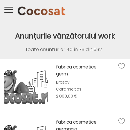
Anunțurile vânzătorului work
Toate anunturile : 40 în
78
din
582
fabrica cosmetice
germ
Brasov
Caransebes
2 000,00 €
fabrica cosmetice
germania