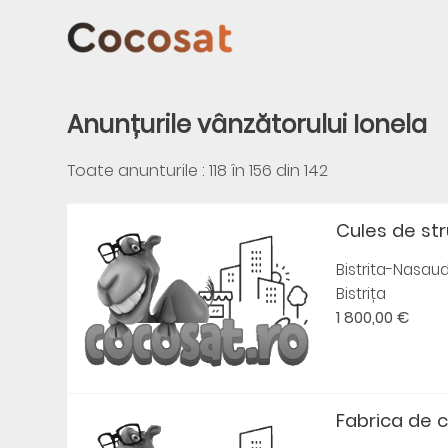
Anunțurile vânzătorului Ionela
Toate anunturile : 118 în
156
din
142
Cules de str
Bistrita-Nasau
Bistrița
1 800,00 €
Fabrica de 