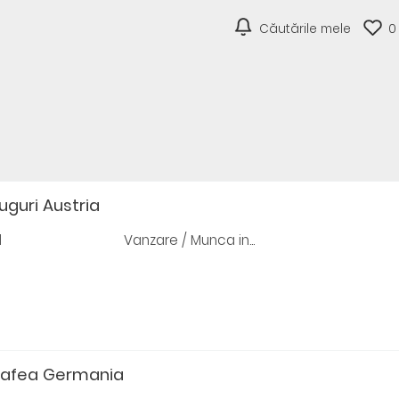
Căutările mele
0
uguri Austria
d
Vanzare / Munca in...
cafea Germania