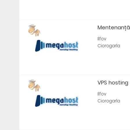
Mentenanță 
Ilfov
Ciorogarla
VPS hosting p
Ilfov
Ciorogarla