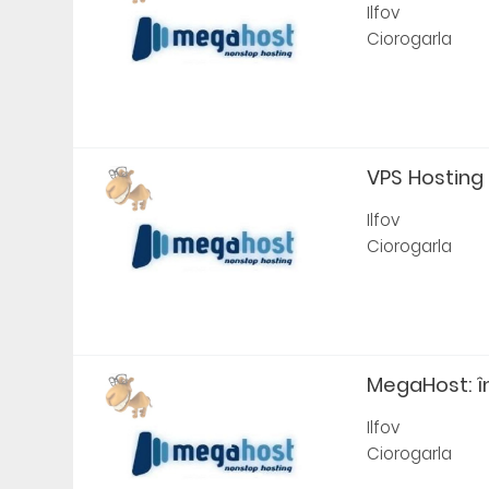
Ilfov
Ciorogarla
VPS Hosting și
Ilfov
Ciorogarla
MegaHost: înr
Ilfov
Ciorogarla