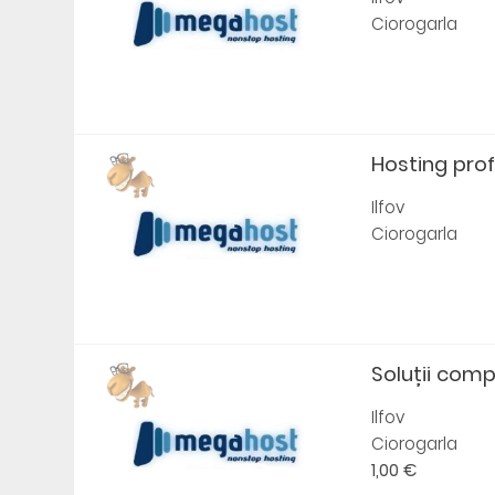
Ciorogarla
Hosting profe
Ilfov
Ciorogarla
Soluții compl
Ilfov
Ciorogarla
1,00 €