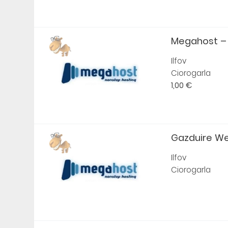
Megahost – a
Ilfov
Ciorogarla
1,00 €
Gazduire Web
Ilfov
Ciorogarla