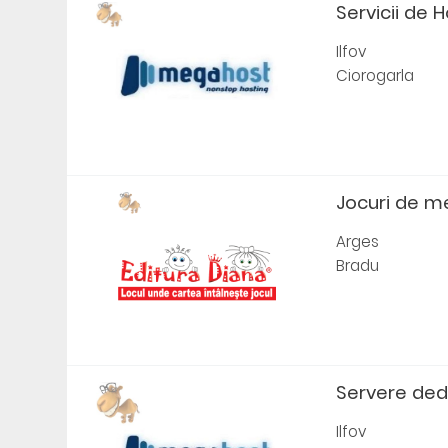
Servicii de 
Ilfov
Ciorogarla
Jocuri de me
Arges
Bradu
Servere dedi
Ilfov