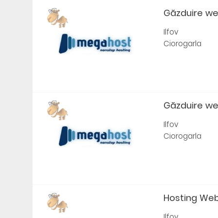
Găzduire web
Ilfov
Ciorogarla
Găzduire web 
Ilfov
Ciorogarla
Hosting Web fi
Ilfov