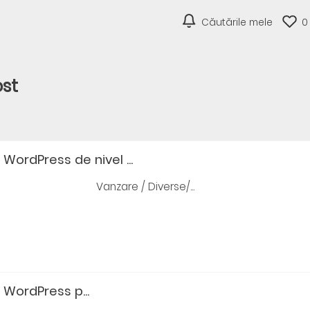
Căutările mele
0
ost
ordPress de nivel ...
Vanzare / Diverse/...
WordPress p...