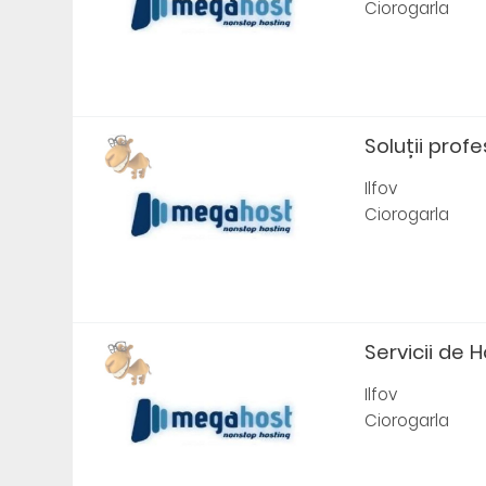
Ciorogarla
Soluții profe
Ilfov
Ciorogarla
Servicii de H
Ilfov
Ciorogarla