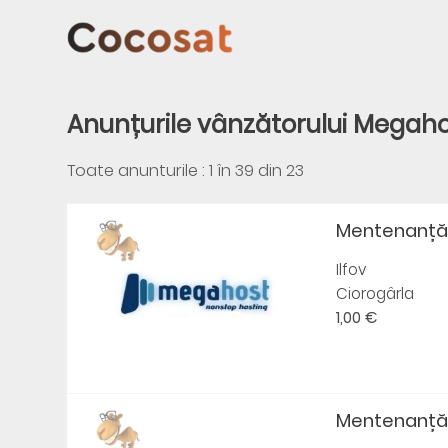
Anunțurile vânzătorului Megah
Toate anunturile : 1 în
39
din
23
Mentenanță W
Ilfov
Ciorogârla
1,00 €
Mentenanță 