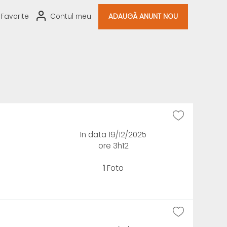
Favorite
Contul meu
ADAUGĂ ANUNT NOU
In data 19/12/2025
ore 3h12
1
Foto