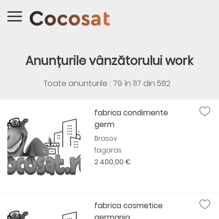
Anunțurile vânzătorului work
Toate anunturile : 79 în
117
din
582
fabrica condimente
germ
Brasov
fagaras
2 400,00 €
fabrica cosmetice
germania