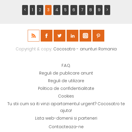
<
1
2
3
4
5
6
7
8
9
>
Copyright & copy;
Cocosat.ro - anunturi Romania
F.A.Q.
Reguli de publicare anunt
Reguli de utilizare
Politica de confidentialitate
Cookies
Tu stii cum sa iti vinzi apartamentul urgent? Cocosat.ro te
ajuta!
Lista web-domenii si parteneri
Contacteaza-ne