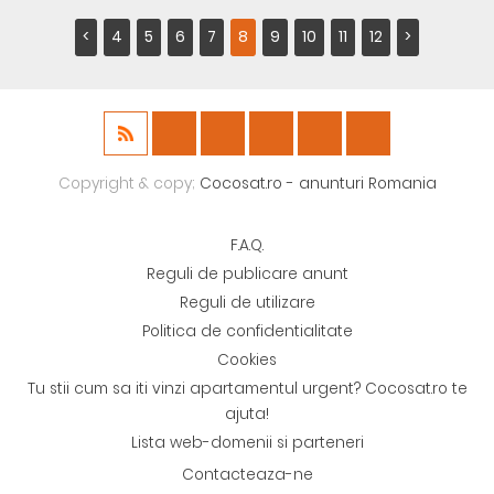
<
4
5
6
7
8
9
10
11
12
>
Copyright & copy;
Cocosat.ro - anunturi Romania
F.A.Q.
Reguli de publicare anunt
Reguli de utilizare
Politica de confidentialitate
Cookies
Tu stii cum sa iti vinzi apartamentul urgent? Cocosat.ro te
ajuta!
Lista web-domenii si parteneri
Contacteaza-ne