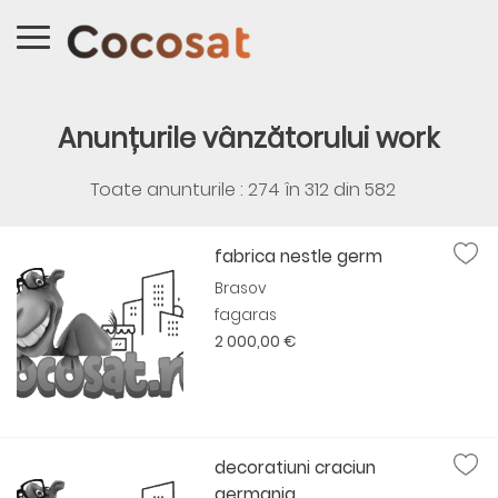
Anunțurile vânzătorului work
Toate anunturile : 274 în
312
din
582
fabrica nestle germ
Brasov
fagaras
2 000,00 €
decoratiuni craciun
germania