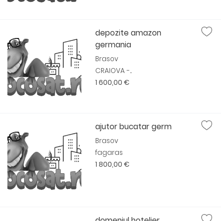
depozite amazon
germania
Brasov
CRAIOVA -...
1 600,00 €
ajutor bucatar germ
Brasov
fagaras
1 800,00 €
domeniul hotelier