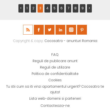
<
1
2
3
4
5
6
7
8
9
>
Copyright & copy;
Cocosat.ro - anunturi Romania
F.A.Q.
Reguli de publicare anunt
Reguli de utilizare
Politica de confidentialitate
Cookies
Tu stii cum sa iti vinzi apartamentul urgent? Cocosat.ro te
ajuta!
Lista web-domenii si parteneri
Contacteaza-ne