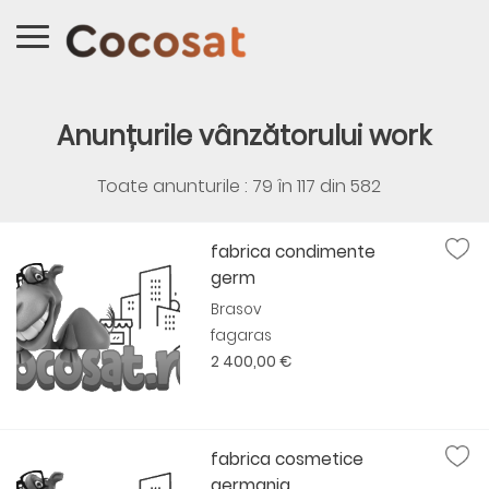
Anunțurile vânzătorului work
Toate anunturile : 79 în
117
din
582
fabrica condimente
germ
Brasov
fagaras
2 400,00 €
fabrica cosmetice
germania