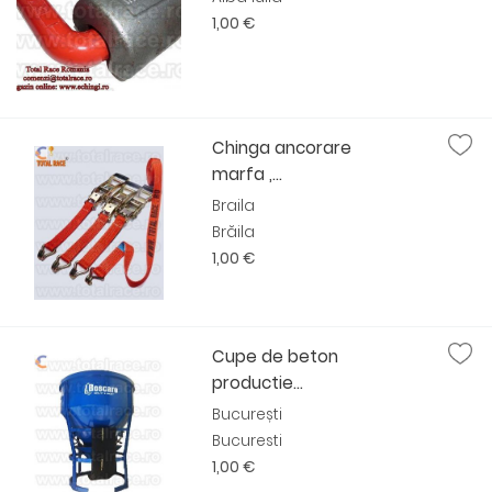
1,00 €
Chinga ancorare
marfa ,...
Braila
Brăila
1,00 €
Cupe de beton
productie...
București
Bucuresti
1,00 €