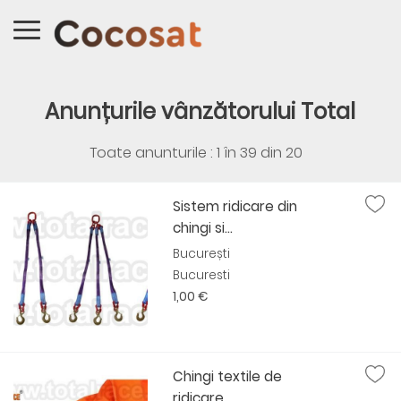
Anunțurile vânzătorului Total
Toate anunturile : 1 în
39
din
20
Sistem ridicare din
chingi si...
București
Bucuresti
1,00 €
Chingi textile de
ridicare...