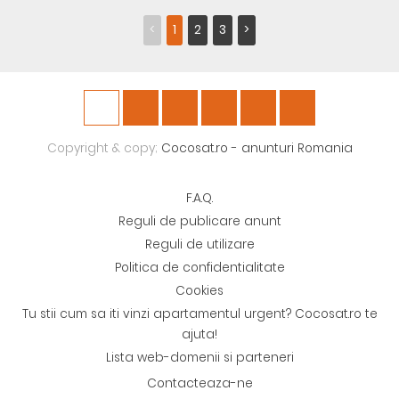
<
1
2
3
>
Copyright & copy;
Cocosat.ro - anunturi Romania
F.A.Q.
Reguli de publicare anunt
Reguli de utilizare
Politica de confidentialitate
Cookies
Tu stii cum sa iti vinzi apartamentul urgent? Cocosat.ro te
ajuta!
Lista web-domenii si parteneri
Contacteaza-ne