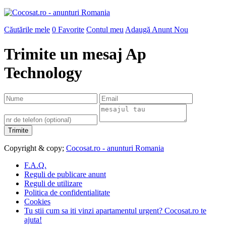
Căutările mele
0
Favorite
Contul meu
Adaugă Anunt Nou
Trimite un mesaj Ap
Technology
Copyright & copy;
Cocosat.ro - anunturi Romania
F.A.Q.
Reguli de publicare anunt
Reguli de utilizare
Politica de confidentialitate
Cookies
Tu stii cum sa iti vinzi apartamentul urgent? Cocosat.ro te
ajuta!