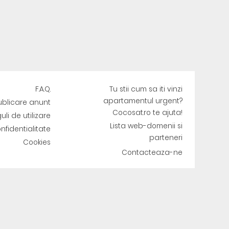
F.A.Q.
Tu stii cum sa iti vinzi
apartamentul urgent?
ublicare anunt
Cocosat.ro te ajuta!
uli de utilizare
Lista web-domenii si
onfidentialitate
parteneri
Cookies
Contacteaza-ne