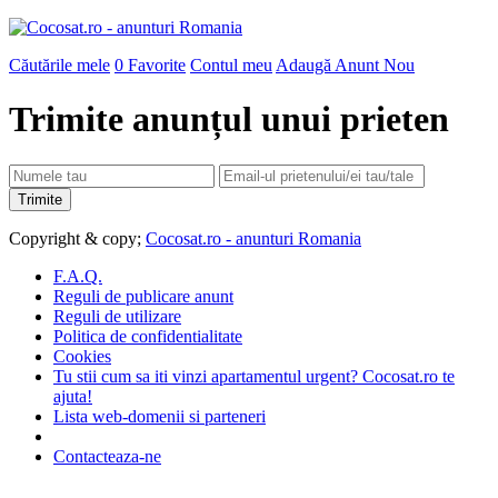
Căutările mele
0
Favorite
Contul meu
Adaugă Anunt Nou
Trimite anunțul unui prieten
Copyright & copy;
Cocosat.ro - anunturi Romania
F.A.Q.
Reguli de publicare anunt
Reguli de utilizare
Politica de confidentialitate
Cookies
Tu stii cum sa iti vinzi apartamentul urgent? Cocosat.ro te
ajuta!
Lista web-domenii si parteneri
Contacteaza-ne