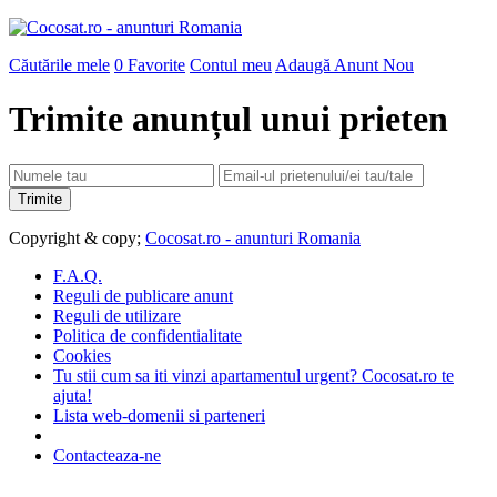
Căutările mele
0
Favorite
Contul meu
Adaugă Anunt Nou
Trimite anunțul unui prieten
Copyright & copy;
Cocosat.ro - anunturi Romania
F.A.Q.
Reguli de publicare anunt
Reguli de utilizare
Politica de confidentialitate
Cookies
Tu stii cum sa iti vinzi apartamentul urgent? Cocosat.ro te
ajuta!
Lista web-domenii si parteneri
Contacteaza-ne