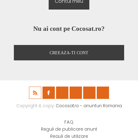
Nu ai cont pe Cocosat.ro?
CREEAZA-TI CONT
Copyright & copy;
Cocosat.ro - anunturi Romania
F.A.Q.
Reguli de publicare anunt
Reguli de utilizare