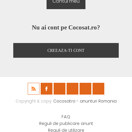
Nu ai cont pe Cocosat.ro?
CREEAZA-TI CONT
Copyright & copy;
Cocosat.ro - anunturi Romania
F.A.Q.
Reguli de publicare anunt
Reguli de utilizare