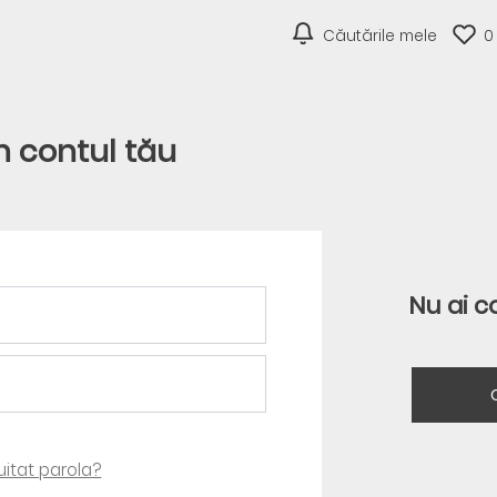
Căutările mele
0
în contul tău
Nu ai c
 uitat parola?