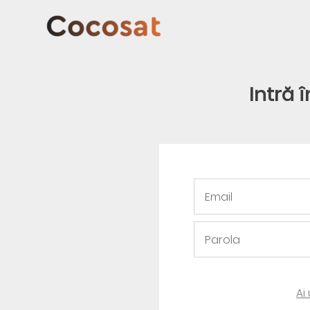
Intră 
Ai