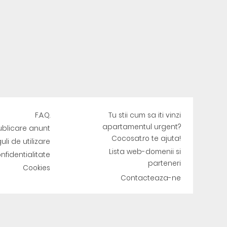
F.A.Q.
Tu stii cum sa iti vinzi
apartamentul urgent?
ublicare anunt
Cocosat.ro te ajuta!
uli de utilizare
Lista web-domenii si
onfidentialitate
parteneri
Cookies
Contacteaza-ne