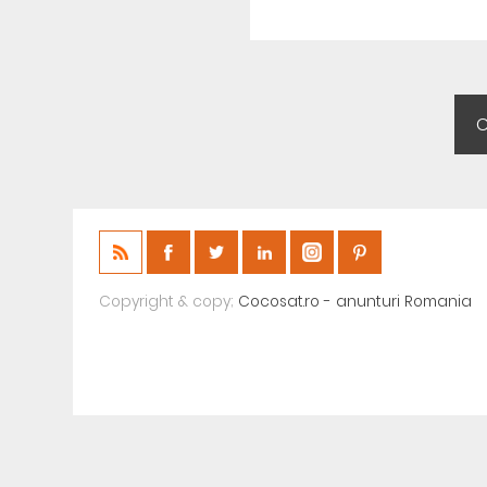
Copyright & copy;
Cocosat.ro - anunturi Romania