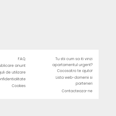
F.A.Q.
Tu stii cum sa iti vinzi
apartamentul urgent?
ublicare anunt
Cocosat.ro te ajuta!
uli de utilizare
Lista web-domenii si
onfidentialitate
parteneri
Cookies
Contacteaza-ne