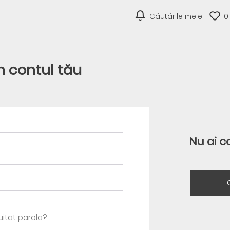
Căutările mele
0
în contul tău
Nu ai c
 uitat parola?