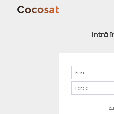
Intră 
Ai