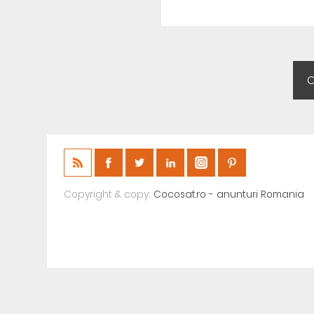
Copyright & copy;
Cocosat.ro - anunturi Romania