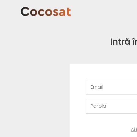
Intră 
Ai