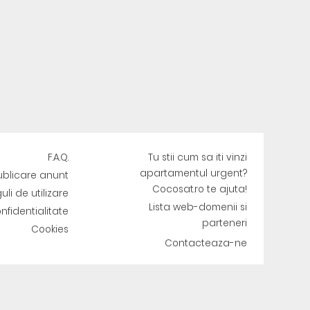
F.A.Q.
Tu stii cum sa iti vinzi
apartamentul urgent?
ublicare anunt
Cocosat.ro te ajuta!
uli de utilizare
Lista web-domenii si
onfidentialitate
parteneri
Cookies
Contacteaza-ne