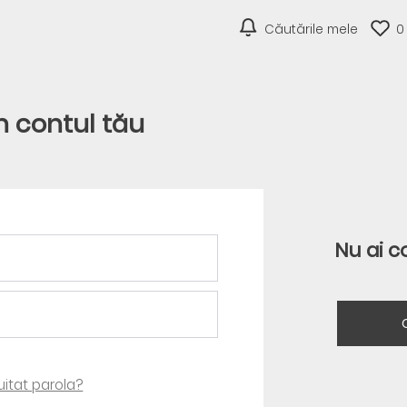
Căutările mele
0
în contul tău
Nu ai c
 uitat parola?