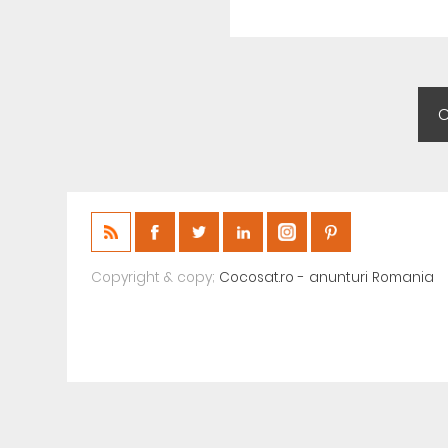
Copyright & copy;
Cocosat.ro - anunturi Romania