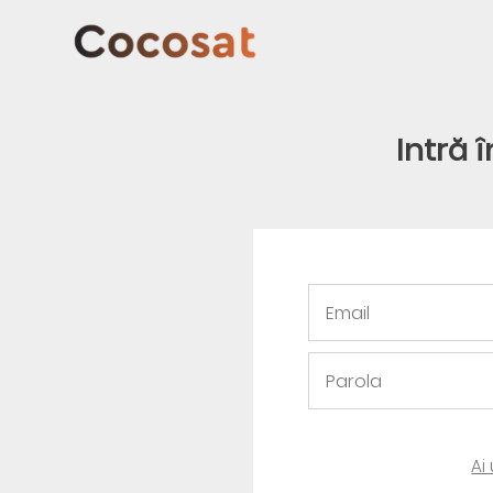
Intră 
Ai