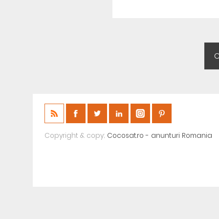
Copyright & copy;
Cocosat.ro - anunturi Romania