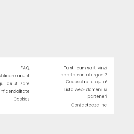
F.A.Q.
Tu stii cum sa iti vinzi
apartamentul urgent?
ublicare anunt
Cocosat.ro te ajuta!
uli de utilizare
Lista web-domenii si
onfidentialitate
parteneri
Cookies
Contacteaza-ne