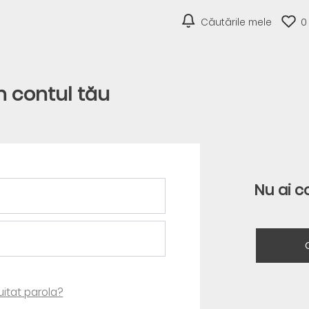
Căutările mele
0
în contul tău
Nu ai c
 uitat parola?