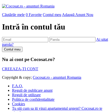
Căutările mele
0
Favorite
Contul meu
Adaugă Anunt Nou
Intră în contul tău
Ai uitat
parola?
Nu ai cont pe Cocosat.ro?
CREEAZA-TI CONT
Copyright & copy;
Cocosat.ro - anunturi Romania
F.A.Q.
Reguli de publicare anunt
Reguli de utilizare
Politica de confidentialitate
Cookies
Tu stii cum sa iti vinzi apartamentul urgent? Cocosat.ro te