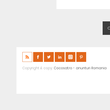
Copyright & copy;
Cocosat.ro - anunturi Romania