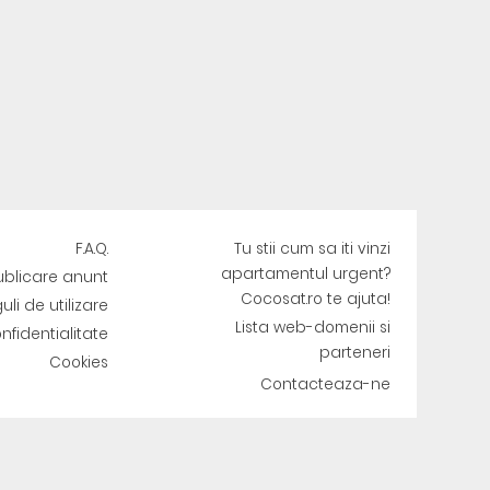
F.A.Q.
Tu stii cum sa iti vinzi
apartamentul urgent?
ublicare anunt
Cocosat.ro te ajuta!
uli de utilizare
Lista web-domenii si
onfidentialitate
parteneri
Cookies
Contacteaza-ne