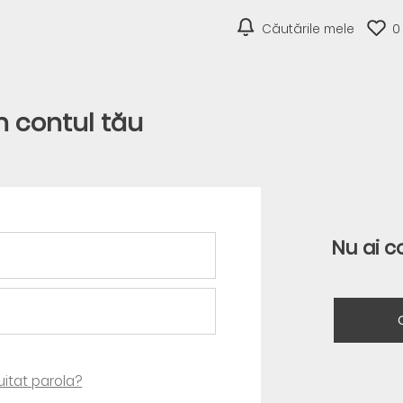
Căutările mele
0
în contul tău
Nu ai c
 uitat parola?