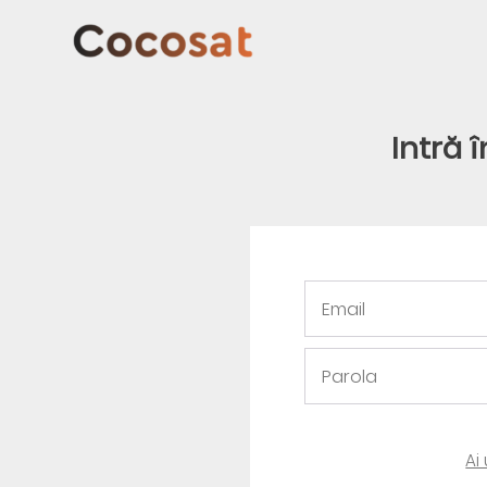
Intră 
Ai