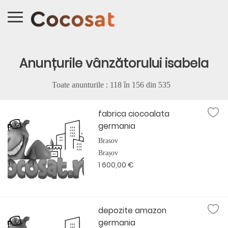
Anunțurile vânzătorului isabela
Toate anunturile : 118 în
156
din
535
fabrica ciocoalata
germania
Brasov
Brașov
1 600,00 €
depozite amazon
germania