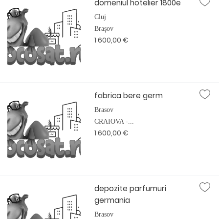
domeniul hotelier 1800e
Cluj
Brașov
1 600,00 €
fabrica bere germ
Brasov
CRAIOVA -...
1 600,00 €
depozite parfumuri
germania
Brasov