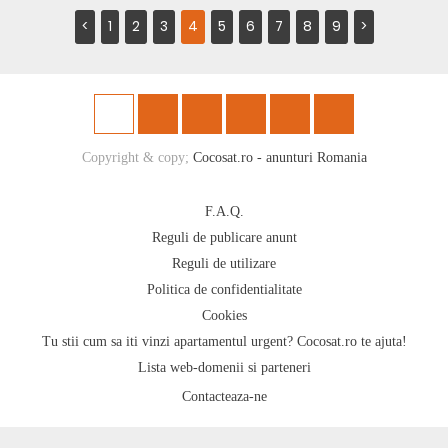
<
1
2
3
4
5
6
7
8
9
>
Copyright & copy;
Cocosat.ro - anunturi Romania
F.A.Q.
Reguli de publicare anunt
Reguli de utilizare
Politica de confidentialitate
Cookies
Tu stii cum sa iti vinzi apartamentul urgent? Cocosat.ro te ajuta!
Lista web-domenii si parteneri
Contacteaza-ne