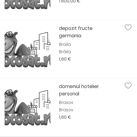
1 600,00 €
depozit fructe
germania
Braila
Brăila
1,60 €
domeniul hotelier
personal
Brasov
Brașov
1,60 €