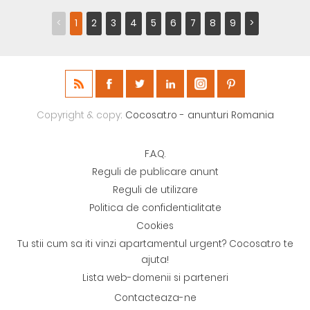
<
1
2
3
4
5
6
7
8
9
>
Copyright & copy;
Cocosat.ro - anunturi Romania
F.A.Q.
Reguli de publicare anunt
Reguli de utilizare
Politica de confidentialitate
Cookies
Tu stii cum sa iti vinzi apartamentul urgent? Cocosat.ro te
ajuta!
Lista web-domenii si parteneri
Contacteaza-ne