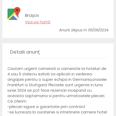
Brașov
Vezi pe hartă
Anunț depus
în 05/06/2024
Detalii anunț
Cautam urgent cameristi si cameriste la hoteluri de
4 sau 5 stele,nu ezitati sa aplicati in vederea
angajarii pentru o super echipa in Germania,orasele
Frankfurt si Stuttgard. Plecarile sunt urgente in luna
iunie 2024 se pot face rezervari incepand cu
aceasta saptamana si pentru urmatoarele plecari.
Ce oferim
-plecari sigure si garantate prin contract
-se lucreaza la curatenie si intretinere camere hotel