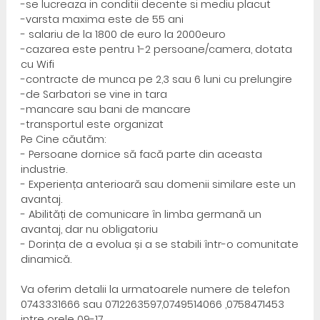
-se lucreaza in conditii decente si mediu placut
-varsta maxima este de 55 ani
- salariu de la 1800 de euro la 2000euro
-cazarea este pentru 1-2 persoane/camera, dotata
cu Wifi
-contracte de munca pe 2,3 sau 6 luni cu prelungire
-de Sarbatori se vine in tara
-mancare sau bani de mancare
-transportul este organizat
Pe Cine căutăm:
- Persoane dornice să facă parte din aceasta
industrie.
- Experiența anterioară sau domenii similare este un
avantaj.
- Abilități de comunicare în limba germană un
avantaj, dar nu obligatoriu
- Dorința de a evolua și a se stabili într-o comunitate
dinamică.
Va oferim detalii la urmatoarele numere de telefon
0743331666 sau 0712263597,0749514066 ,0758471453
intre orele 09-17