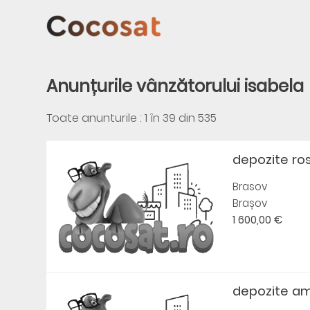
Anunțurile vânzătorului isabela
Toate anunturile : 1 în
39
din
535
depozite ros
Brasov
Brașov
1 600,00 €
depozite a