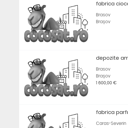
fabrica cio
Brasov
Brașov
depozite a
Brasov
Brașov
1 600,00 €
fabrica par
Caras-Severin