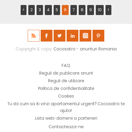
<
2
3
4
5
6
7
8
9
10
>
Copyright & copy;
Cocosat.ro - anunturi Romania
F.A.Q.
Reguli de publicare anunt
Reguli de utilizare
Politica de confidentialitate
Cookies
Tu stii cum sa iti vinzi apartamentul urgent? Cocosat.ro te
ajuta!
Lista web-domenii si parteneri
Contacteaza-ne