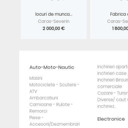
locuri de munca...
Fabrica d
Caras-Severin
Caras-Se
2 000,00 €
1 800,0
Auto-Moto-Nautic
Inchirieri apa
Inchirieri case 
Masini
Inchirieri Birour
Motociclete - Scutere -
comerciale
ATV
Cazare - Turi
Ambarcatiuni
Diverse/ caut 
Camioane - Rulote -
inchiriez...
Remorci
Piese -
Electronice
Accesorii/Dezmembrari