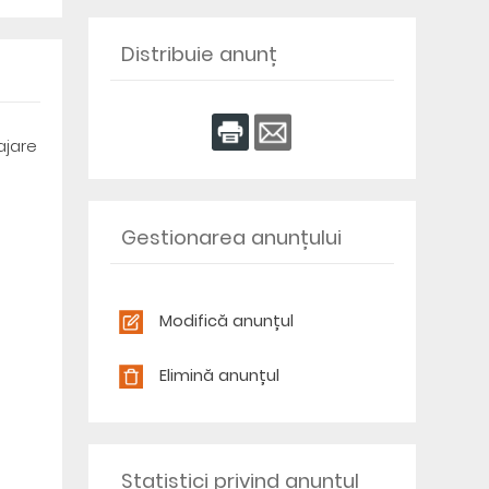
Distribuie anunț
ajare
Gestionarea anunțului
Modifică anunțul
Elimină anunțul
Statistici privind anunțul