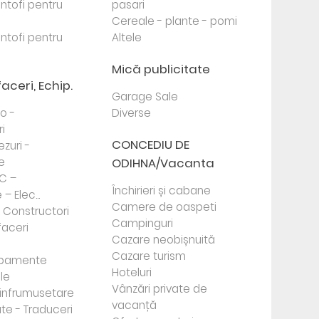
antofi pentru
pasari
Cereale - plante - pomi
antofi pentru
Altele
Mică publicitate
faceri, Echip.
Garage Sale
to -
Diverse
i
CONCEDIU DE
ezuri -
e
ODIHNA/Vacanta
PC –
Închirieri și cabane
– Elec...
Camere de oaspeti
- Constructori
Campinguri
faceri
Cazare neobișnuită
Cazare turism
ipamente
Hoteluri
le
Vânzări private de
e infrumusetare
vacanță
te - Traduceri