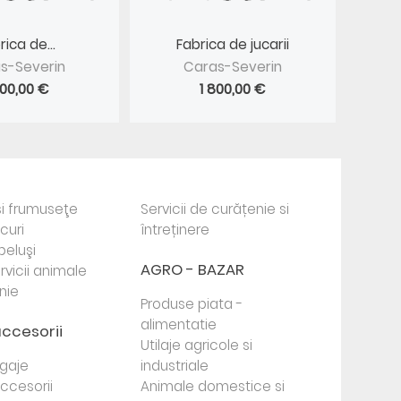
rica de...
Fabrica de jucarii
s-Severin
Caras-Severin
800,00 €
1 800,00 €
i frumuseţe
Servicii de curățenie si
ocuri
întreținere
beluşi
AGRO - BAZAR
rvicii animale
nie
Produse piata -
alimentatie
accesorii
Utilaje agricole si
agaje
industriale
 accesorii
Animale domestice si