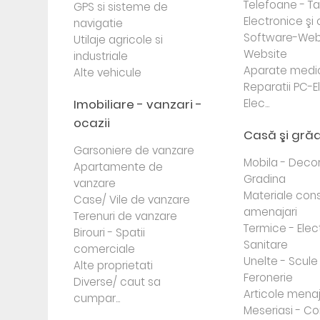
Telefoane - Tab
GPS si sisteme de
Electronice ş
navigatie
Software-Web
Utilaje agricole si
Website
industriale
Aparate medi
Alte vehicule
Reparatii PC-E
Imobiliare - vanzari -
Elec...
ocazii
Casă şi gră
Garsoniere de vanzare
Mobila - Decor
Apartamente de
Gradina
vanzare
Materiale cons
Case/ Vile de vanzare
amenajari
Terenuri de vanzare
Termice - Elec
Birouri - Spatii
Sanitare
comerciale
Unelte - Scule
Alte proprietati
Feronerie
Diverse/ caut sa
Articole mena
cumpar...
Meseriasi - Co