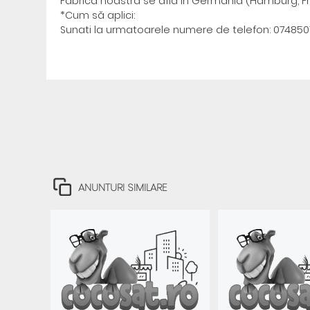
Fabrica noastră se afla in Germania (Hamburg, Fra
*Cum să aplici:
Sunati la urmatoarele numere de telefon: 074850
ANUNTURI SIMILARE