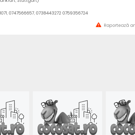
nkfurt, Stuttgart)
1071, 0747566657, 0738443272 0759356724
Raportează an