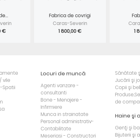
e...
Fabrica de covrigi
Fab
verin
Caras-Severin
Cara
0 €
1 800,00 €
1 
rtamente
Locuri de muncă
Sănătate ş
/ vile
Jucării şi j
Agenti vanzare -
i-Spatii
Copii şi be
consultanti
Produse,Se
Bone - Menajere -
sm
de compa
Infirmiere
sa
Munca in strainatate
Haine şi 
Personal administrativ-
Genţi şi b
Contabilitate
Bijuterii şi
Meseriasi - Constructori