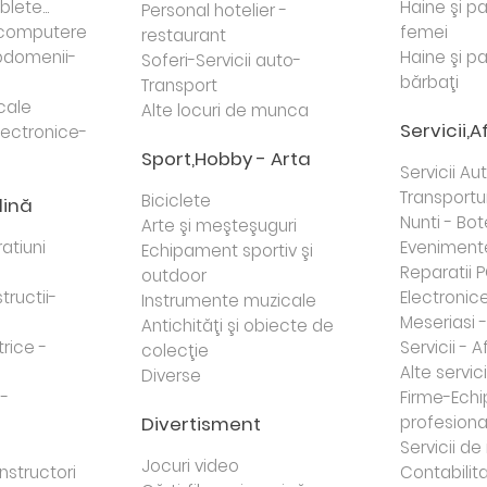
lete...
Haine şi p
Personal hotelier -
i computere
femei
restaurant
domenii-
Haine şi p
Soferi-Servicii auto-
bărbaţi
Transport
cale
Alte locuri de munca
Servicii,A
lectronice-
Sport,Hobby - Arta
Servicii Au
Transportur
Biciclete
dină
Nunti - Bot
Arte şi meşteşuguri
atiuni
Eveniment
Echipament sportiv şi
Reparatii 
outdoor
tructii-
Electronice 
Instrumente muzicale
Meseriasi 
Antichităţi şi obiecte de
trice -
Servicii - A
colecţie
Alte servici
Diverse
 -
Firme-Ech
Divertisment
profesiona
j
Servicii d
Jocuri video
nstructori
Contabilita