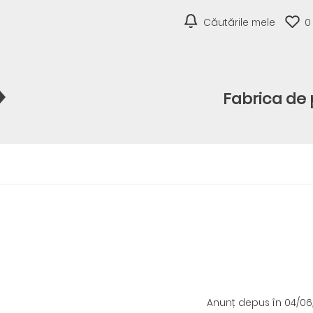
Căutările mele
0
Fabrica de 
Anunț depus
în 04/0