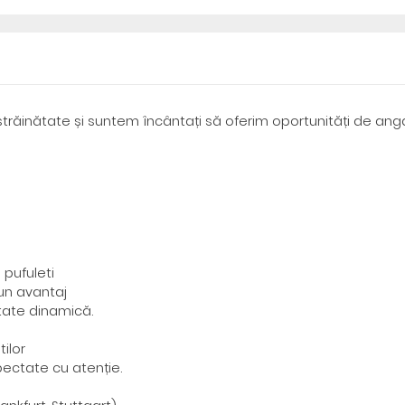
trăinătate și suntem încântați să oferim oportunități de ang
 pufuleti
un avantaj
itate dinamică.
tilor
pectate cu atenție.