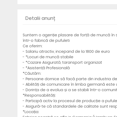
Detalii anunț
Suntem o agenție plasare de forță de muncă în s
într-o fabrică de pufuleti
Ce oferim:
- Salariu atractiv, incepand de la 1800 de euro
- *Locuri de muncă stabile
- *Cazare Asigurată, taransport organizat
- *Asistență Profesională
*Căutăm:
- Persoane dornice să facă parte din industria de
- Abilități de comunicare în limba germană este 
- Dorința de a evolua și a se stabili într-o comun
*Responsabilități:
- Participă activ la procesul de producție a pufule
- Asigură-te că standardele de calitate sunt res
*Locația: