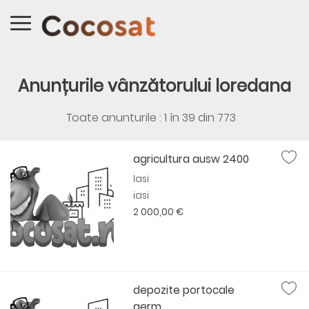
Anunțurile vânzătorului loredana
Toate anunturile : 1 în
39
din
773
agricultura ausw 2400
Iasi
iasi
2 000,00 €
depozite portocale
germ