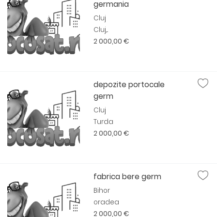
germania
Cluj
Cluj,...
2 000,00 €
depozite portocale
germ
Cluj
Turda
2 000,00 €
fabrica bere germ
Bihor
oradea
2 000,00 €