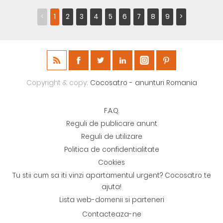
<
1
2
3
4
5
6
7
8
9
>
Copyright & copy;
Cocosat.ro - anunturi Romania
F.A.Q.
Reguli de publicare anunt
Reguli de utilizare
Politica de confidentialitate
Cookies
Tu stii cum sa iti vinzi apartamentul urgent? Cocosat.ro te
ajuta!
Lista web-domenii si parteneri
Contacteaza-ne