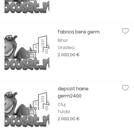
fabrica bere germ
Bihor
Oradea
2 000,00 €
depozit haine
germ2400
Cluj
Turda
2 000,00 €