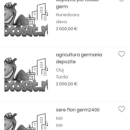
germ
Hunedoara
deva
2 000,00 €
agricultura germania
depozite
Cluj
Turda
2 000,00 €
sere flori germ2400
Iasi
iasi