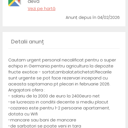
deva
Vezi pe hartă
Anunț depus
în 04/02/2026
Detalii anunț
Cautam urgent personal necalificat pentru o super
echipa in Germania pentru agricultura la depozite
fructe exotice - sortat,ambalat,etichetat.Plecarile
sunt urgente se pot face rezervari incepand cu
aceasta saptamana pt plecari in februarie 2026.
Angajatorii ofera :
- salariu de la 2000 de euro la 2400euro net
-se lucreaza in conditii decente si mediu placut
-cazarea este pentru 1-2 persoane apartament,
dotata cu Wifi
-mancare sau bani de mancare
-de sarbatori se poate veni in tara