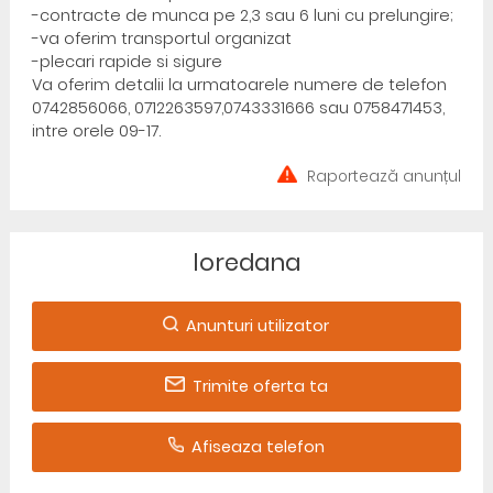
-contracte de munca pe 2,3 sau 6 luni cu prelungire;
-va oferim transportul organizat
-plecari rapide si sigure
Va oferim detalii la urmatoarele numere de telefon
0742856066, 0712263597,0743331666 sau 0758471453,
intre orele 09-17.
Raportează anunțul
loredana
Anunturi utilizator
Trimite oferta ta
Afiseaza telefon