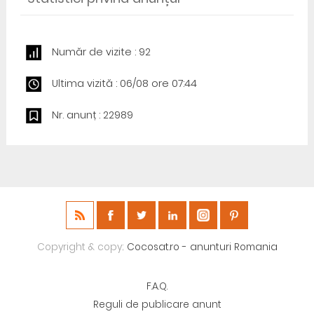
Număr de vizite : 92
Ultima vizită : 06/08 ore 07:44
Nr. anunț : 22989
Copyright & copy;
Cocosat.ro - anunturi Romania
F.A.Q.
Reguli de publicare anunt