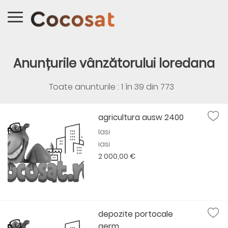
Anunțurile vânzătorului loredana
Toate anunturile : 1 în
39
din
773
agricultura ausw 2400
Iasi
iasi
2 000,00 €
depozite portocale
germ