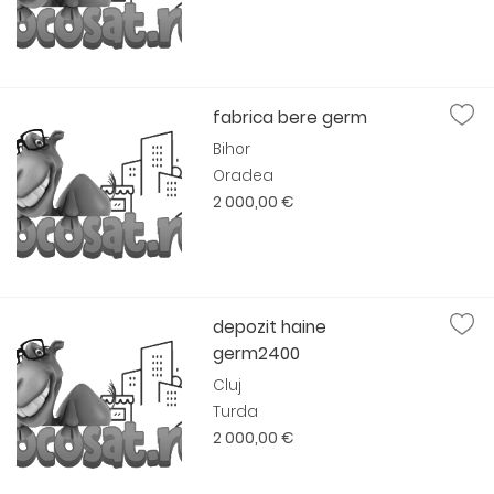
fabrica bere germ
Bihor
Oradea
2 000,00 €
depozit haine
germ2400
Cluj
Turda
2 000,00 €