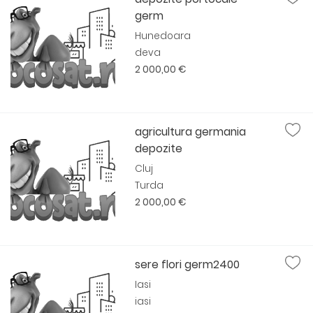
germ
Hunedoara
deva
2 000,00 €
agricultura germania
depozite
Cluj
Turda
2 000,00 €
sere flori germ2400
Iasi
iasi