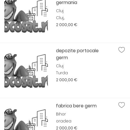
germania
Cluj
Cluj,...
2 000,00 €
depozite portocale
germ
Cluj
Turda
2 000,00 €
fabrica bere germ
Bihor
oradea
2 000,00 €