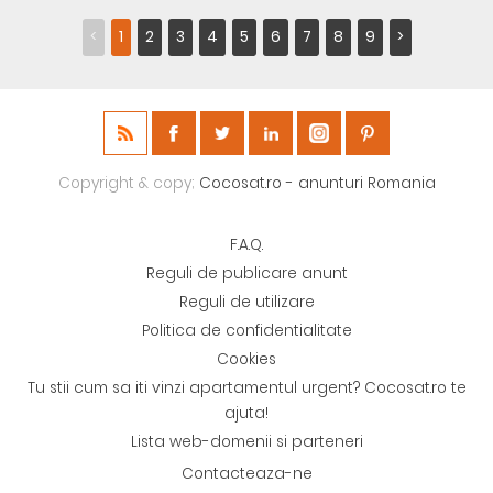
<
1
2
3
4
5
6
7
8
9
>
Copyright & copy;
Cocosat.ro - anunturi Romania
F.A.Q.
Reguli de publicare anunt
Reguli de utilizare
Politica de confidentialitate
Cookies
Tu stii cum sa iti vinzi apartamentul urgent? Cocosat.ro te
ajuta!
Lista web-domenii si parteneri
Contacteaza-ne