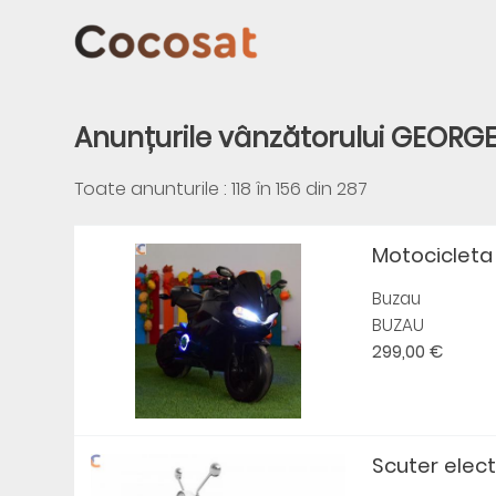
Anunțurile vânzătorului GEORG
Toate anunturile : 118 în
156
din
287
Motocicleta 
Buzau
BUZAU
299,00 €
Scuter electr