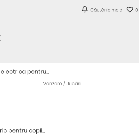
Căutările mele
0
E
electrica pentru...
Vanzare / Jucării ...
ic pentru copii...