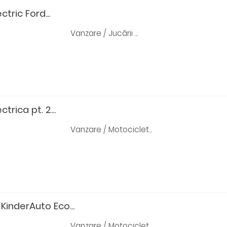
tric Ford...
Vanzare / Jucării ...
trica pt. 2...
Vanzare / Motociclet...
 KinderAuto Eco...
Vanzare / Motociclet...