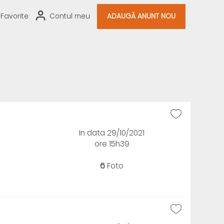
Favorite
Contul meu
ADAUGĂ ANUNT NOU
In data 29/10/2021
ore 15h39
6
Foto